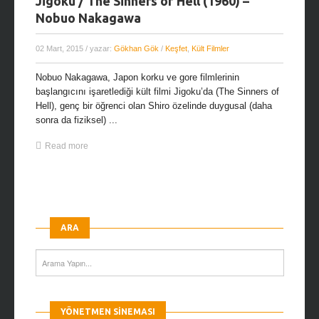
Jigoku / The Sinners of Hell (1960) –
Nobuo Nakagawa
02 Mart, 2015
/ yazar:
Gökhan Gök
/
Keşfet
,
Kült Filmler
Nobuo Nakagawa, Japon korku ve gore filmlerinin
başlangıcını işaretlediği kült filmi Jigoku’da (The Sinners of
Hell), genç bir öğrenci olan Shiro özelinde duygusal (daha
sonra da fiziksel) ...
Read more
ARA
YÖNETMEN SINEMASI