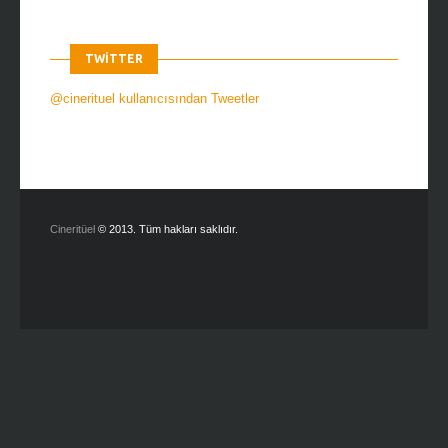
TWITTER
@cinerituel kullanıcısından Tweetler
Cineritüel
© 2013. Tüm hakları saklıdır.