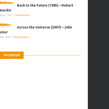
Back to the Future (1985) – Robert
meckis
Nisan, 2017
/
Soundtracks
Across the Universe (2007) – Julie
ymor
Mart, 2017
/
Soundtracks
FACEBOOK