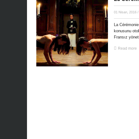
01 Nisan, 2016
/
La Cérémonie 
konusunu otob
Fransız yönet
Read more