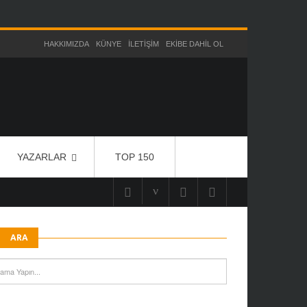
HAKKIMIZDA
KÜNYE
İLETIŞIM
EKIBE DAHIL OL
YAZARLAR
TOP 150
ARA