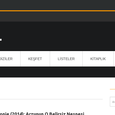
DIZILER
KEŞFET
LISTELER
KITAPLIK
nie (2014): Arzunun O Belirsiz Nesnesi