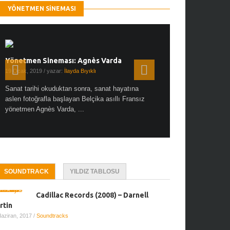
YÖNETMEN SINEMASI
Yönetmen Sineması: Agnès Varda
Yönetmen Sineması: A
19 Ocak, 2019
/ yazar:
İlayda Bıyıklı
30 Aralık, 2018
/ yazar:
Demet
Sanat tarihi okuduktan sonra, sanat hayatına
Çok sevdiğim bir söz var “
aslen fotoğrafla başlayan Belçika asıllı Fransız
Hitchcock dünya sinema t
yönetmen Agnès Varda, ...
biricik ...
SOUNDTRACK
YILDIZ TABLOSU
Cadillac Records (2008) – Darnell
rtin
Haziran, 2017
/
Soundtracks