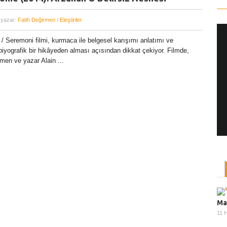
 yazar:
Fatih Değirmen
/
Eleştiriler
/ Seremoni filmi, kurmaca ile belgesel karışımı anlatımı ve
iyografik bir hikâyeden alması açısından dikkat çekiyor. Filmde,
Yönetmen Sineması: Jane Campion
men ve yazar Alain ...
07 Kasım, 2017
/ yazar:
Dilan Salkaya
Uzun metrajları bir yana, adını son dönemde en
çok Top of the Lake dizisi ile duyduğumuz Yeni
Zelandalı yönetmen ...
Ma
11 