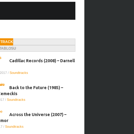
DTRACK
 TABLOSU
Cadillac Records (2008) – Darnell
 2017
/
Soundtracks
Back to the Future (1985) –
Zemeckis
2017
/
Soundtracks
Across the Universe (2007) –
ymor
017
/
Soundtracks