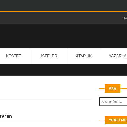
HA
KEŞFET
LISTELER
KITAPLIK
YAZARLA
ARA
evran
YÖNETMEN