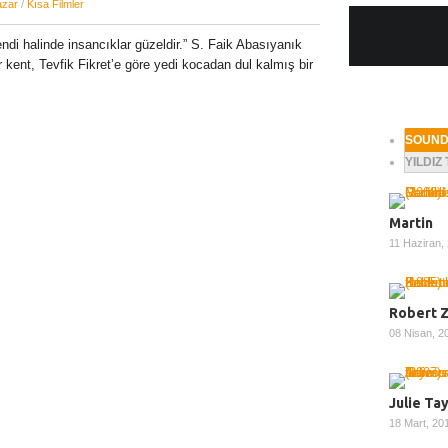
azar
/
Kısa Filmler
di halinde insancıklar güzeldir.” S. Faik Abasıyanık
 kent, Tevfik Fikret’e göre yedi kocadan dul kalmış bir
SOUN
YILDIZ
Martin
11 Haziran,
Robert 
08 Nisan, 
Julie Ta
18 Mart, 2