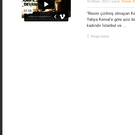
16 Nisan, 2013
/ yazar:
Konuk Y
“Resmi çizilmiş olmayan Ken
Yahya Kemal’e göre aziz bir
kadındır İstanbul ve ...
Read more