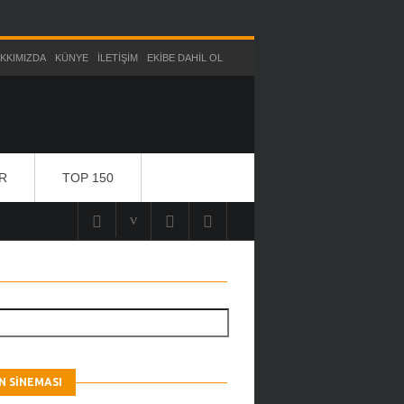
KKIMIZDA
KÜNYE
İLETIŞIM
EKIBE DAHIL OL
R
TOP 150
 SINEMASI