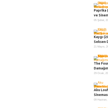
Paprika 
ve Sine
05 Şubat, 
Kaygı (2
Seksen 
21 Mayıs, 
The Foun
Damağı
29 Ocak, 2
Aku Louh
Sineması
09 Haziran