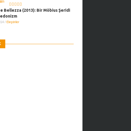
e Bellezza (2013): Bir Möbius Şeridi
Hedonizm
2014
/
Eleştiriler
K