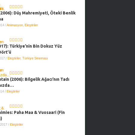
(2006): Düş Mahremiyeti, Öteki Benlik
ma
2014
/
Animasyon
,
Eleştiriler
017): Türkiye’nin Bin Dokuz Yüz
Dört’ü
2017
/
Eleştiriler
,
Türkiye Sineması
tain (2006): Bilgelik Ağacı’nın Tadı
mızda…
014
/
Eleştiriler
imies: Paha Maa & Vuosaari (Fin
)
, 2017
/
Eleştiriler