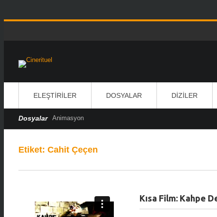
ELEŞTIRILER
DOSYALAR
DIZILER
Dosyalar
Animasyon
Etiket:
Cahit Çeçen
Kısa Film: Kahpe D