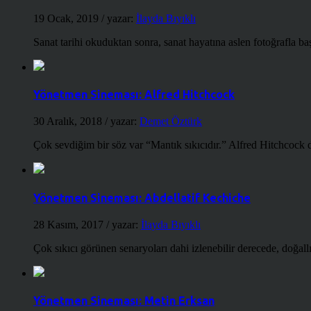
19 Ocak, 2019
/ yazar:
İlayda Bıyıklı
Sanat tarihi okuduktan sonra, sanat hayatına aslen fotoğrafla ba
Yönetmen Sineması: Alfred Hitchcock
30 Aralık, 2018
/ yazar:
Demet Öztürk
Çok sevdiğim bir söz var “Mantık sıkıcıdır.” Alfred Hitchcock d
Yönetmen Sineması: Abdellatif Kechiche
28 Kasım, 2017
/ yazar:
İlayda Bıyıklı
Çok sıkıcı görünen senaryoları dahi izlenebilir derecede, doğallığ
Yönetmen Sineması: Metin Erksan