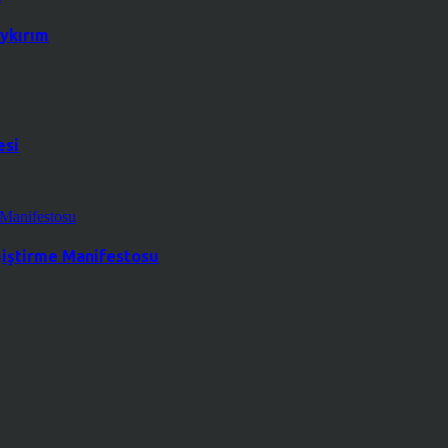
ykırım
esi
ğiştirme Manifestosu