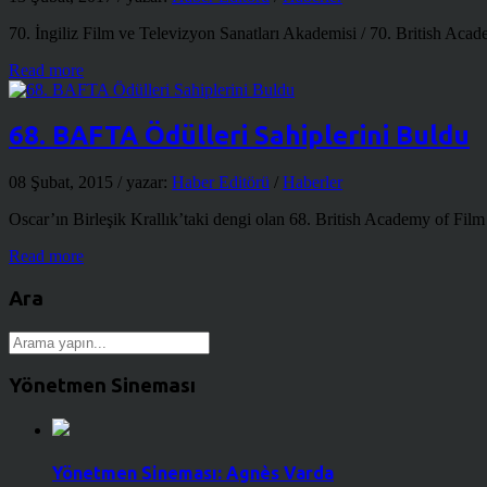
70. İngiliz Film ve Televizyon Sanatları Akademisi / 70. British Aca
Read more
68. BAFTA Ödülleri Sahiplerini Buldu
08 Şubat, 2015
/ yazar:
Haber Editörü
/
Haberler
Oscar’ın Birleşik Krallık’taki dengi olan 68. British Academy of Fil
Read more
Ara
Yönetmen Sineması
Yönetmen Sineması: Agnès Varda