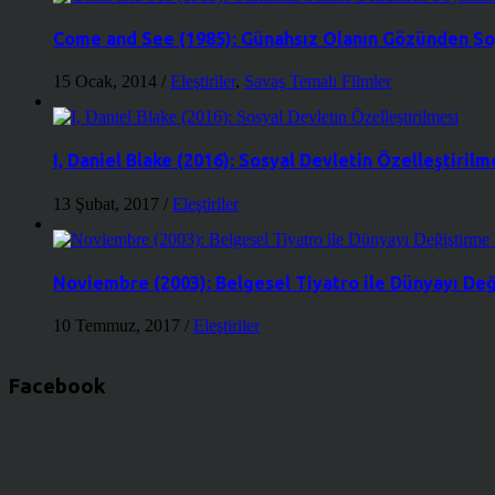
Come and See (1985): Günahsız Olanın Gözünden So
15 Ocak, 2014
/
Eleştiriler
,
Savaş Temalı Filmler
I, Daniel Blake (2016): Sosyal Devletin Özelleştirilm
13 Şubat, 2017
/
Eleştiriler
Noviembre (2003): Belgesel Tiyatro ile Dünyayı De
10 Temmuz, 2017
/
Eleştiriler
Facebook