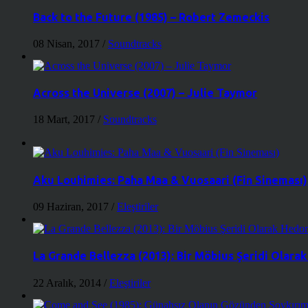
Back to the Future (1985) – Robert Zemeckis
08 Nisan, 2017
/
Soundtracks
Across the Universe (2007) – Julie Taymor
18 Mart, 2017
/
Soundtracks
Aku Louhimies: Paha Maa & Vuosaari (Fin Sineması)
09 Haziran, 2017
/
Eleştiriler
La Grande Bellezza (2013): Bir Möbius Şeridi Olara
22 Aralık, 2014
/
Eleştiriler