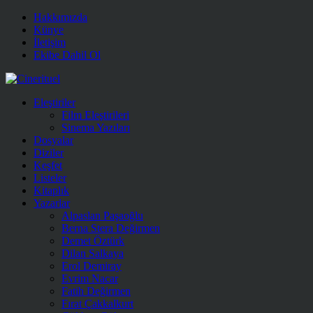
Hakkımızda
Künye
İletişim
Ekibe Dahil Ol
Eleştiriler
Film Eleştirileri
Sinema Yazıları
Dosyalar
Diziler
Keşfet
Listeler
Kitaplık
Yazarlar
Alpaslan Paşaoğlu
Berna Stera Değirmen
Demet Öztürk
Dilan Salkaya
Erol Demiray
Evrim Nacar
Fatih Değirmen
Fırat Çakkalkurt