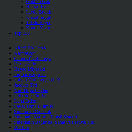
Gökhan Gök
Haktan Kalır
İlayda Bıyıklı
Kürşat Saygılı
Teksin Begeç
Konuk Yazar
Top 150
Alfred Hitchcock
Animasyon
Cannes Özel Dosya
Derviş Zaim
Hayao Miyazaki
Ingmar Bergman
İtalyan Yeni Gerçekçiliği
Jacques Tati
Nuri Bilge Ceylan
Pelikülde Türkiye
Reha Erdem
Savaş Temalı Filmler
Sinema ve Cinsellik
Sinemada Kadının Temsil Sistemi
Sinemanın Bağımsız, Sanat ve Festival Hali
Western