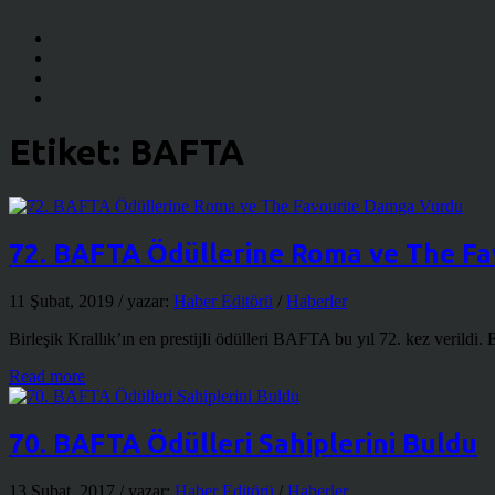
Etiket:
BAFTA
72. BAFTA Ödüllerine Roma ve The F
11 Şubat, 2019
/ yazar:
Haber Editörü
/
Haberler
Birleşik Krallık’ın en prestijli ödülleri BAFTA bu yıl 72. kez verildi.
Read more
70. BAFTA Ödülleri Sahiplerini Buldu
13 Şubat, 2017
/ yazar:
Haber Editörü
/
Haberler