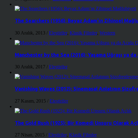
The Searchers (1956): Beyaz Adam’ın Zihinsel Mağl
30 Aralık, 2013
/
Eleştiriler
,
Klasik Filmler
,
Western
Manchester by the Sea (2016): Yaşama Uğraşı ya d
30 Aralık, 2017
/
Eleştiriler
Vanishing Waves (2012): Sinemasal Anlatının Şizof
27 Kasım, 2015
/
Eleştiriler
The Gold Rush (1925): Bir Komedi Unsuru Olarak Açl
27 Nisan, 2015
/
Eleştiriler
,
Klasik Filmler