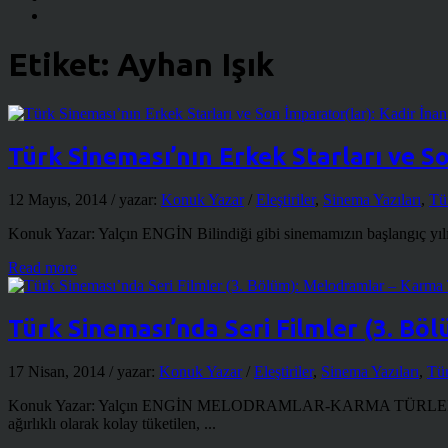
Etiket:
Ayhan Işık
Türk Sineması’nın Erkek Starları ve So
12 Mayıs, 2014
/ yazar:
Konuk Yazar
/
Eleştiriler
,
Sinema Yazıları
,
Tü
Konuk Yazar: Yalçın ENGİN Bilindiği gibi sinemamızın başlangıç yılı 
Read more
Türk Sineması’nda Seri Filmler (3. Bö
17 Nisan, 2014
/ yazar:
Konuk Yazar
/
Eleştiriler
,
Sinema Yazıları
,
Tür
Konuk Yazar: Yalçın ENGİN MELODRAMLAR-KARMA TÜRLER (ROM
ağırlıklı olarak kolay tüketilen, ...