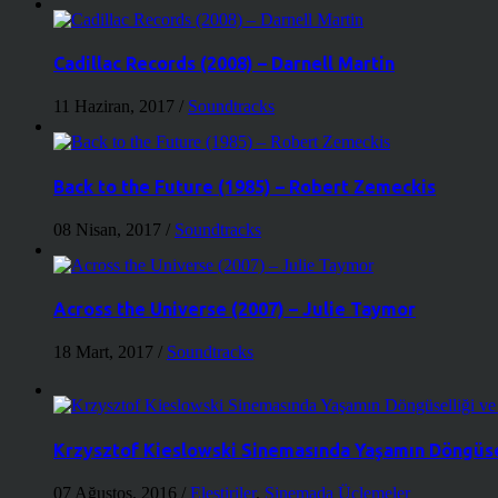
Cadillac Records (2008) – Darnell Martin
11 Haziran, 2017
/
Soundtracks
Back to the Future (1985) – Robert Zemeckis
08 Nisan, 2017
/
Soundtracks
Across the Universe (2007) – Julie Taymor
18 Mart, 2017
/
Soundtracks
Krzysztof Kieslowski Sinemasında Yaşamın Döngüse
07 Ağustos, 2016
/
Eleştiriler
,
Sinemada Üçlemeler