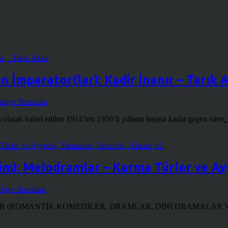
n İmparator(lar): Kadir İnanır – Tarık 
rkiye Sineması
olarak kabul edilen 1914’ten 1950’li yılların başına kadar geçen süreç
lüm): Melodramlar – Karma Türler ve Ay
kiye Sineması
ANTİK KOMEDİLER, DRAMLAR, DİNİ DRAMALAR VB.) Yazı dizisi