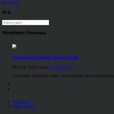
Read more
Ara
Yönetmen Sineması
Yönetmen Sineması: Agnès Varda
19 Ocak, 2019
/ yazar:
İlayda Bıyıklı
Sanat tarihi okuduktan sonra, sanat hayatına aslen fotoğrafla ba
Soundtrack
Yıldız Tablosu