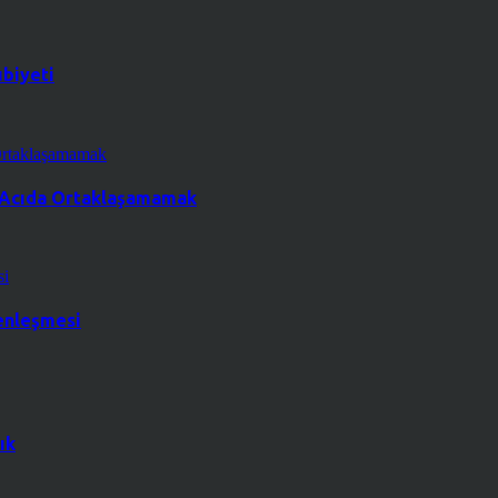
ubiyeti
a Acıda Ortaklaşamamak
renleşmesi
ık