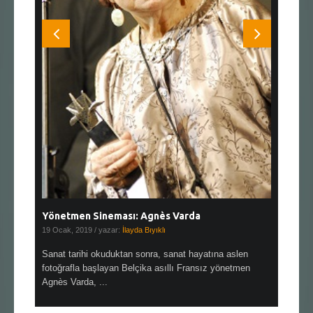
Yönetmen Sineması: Agnès Varda
Yönetmen
19 Ocak, 2019
/ yazar:
İlayda Bıyıklı
30 Aralık, 2
en çok Top
Sanat tarihi okuduktan sonra, sanat hayatına aslen
Çok sevdiğ
alı
fotoğrafla başlayan Belçika asıllı Fransız yönetmen
Hitchcock 
Agnès Varda, ...