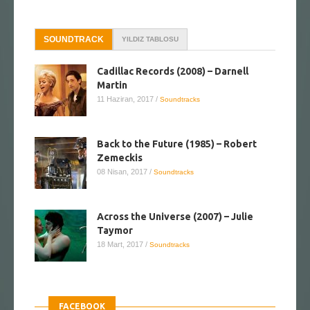
SOUNDTRACK
YILDIZ TABLOSU
Cadillac Records (2008) – Darnell
Martin
11 Haziran, 2017
/
Soundtracks
Back to the Future (1985) – Robert
Zemeckis
08 Nisan, 2017
/
Soundtracks
Across the Universe (2007) – Julie
Taymor
18 Mart, 2017
/
Soundtracks
FACEBOOK