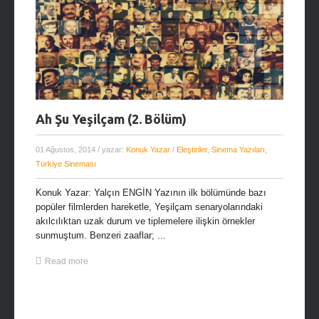
Ah Şu Yeşilçam (2. Bölüm)
01 Ağustos, 2014
/ yazar:
Konuk Yazar
/
Eleştiriler
,
Sinema Yazıları
,
Türkiye Sineması
Konuk Yazar: Yalçın ENGİN Yazının ilk bölümünde bazı
popüler filmlerden hareketle, Yeşilçam senaryolarındaki
akılcılıktan uzak durum ve tiplemelere ilişkin örnekler
sunmuştum. Benzeri zaaflar; ...
Read more