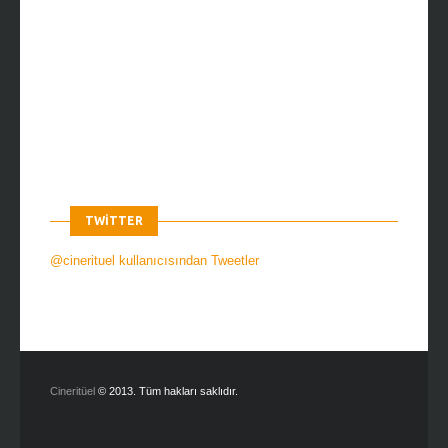
TWITTER
@cinerituel kullanıcısından Tweetler
Cineritüel
© 2013. Tüm hakları saklıdır.