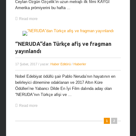
Ceylan Özgün Özçelik’in uzun metrajlı ilk filmi KAYGI
Amerika prömiyerini bu hafta ...
Read more
“NERUDA”dan Türkçe afiş ve fragman
yayınlandı
17 Şubat, 2017
/ yazar:
Haber Editörü
/
Haberler
Nobel Edebiyat ödüllü şair Pablo Neruda’nın hayatının en
belirleyici dönemine odaklanan ve 2017 Altın Küre
Ödülleri’ne Yabancı Dilde En İyi Film dalında aday olan
“NERUDA”nın Türkçe afişi ve ...
Read more
1
2