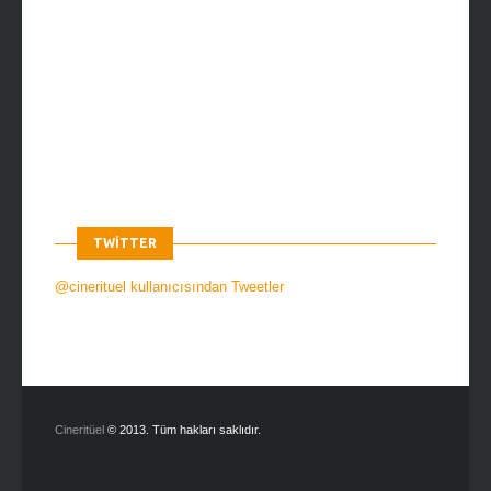
TWITTER
@cinerituel kullanıcısından Tweetler
Cineritüel
© 2013. Tüm hakları saklıdır.