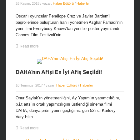
26 Kasım, 2018
/ yazar:
Haber Editörü
/
Haberler
Oscarlı oyuncular Penélope Cruz ve Javier Bardem’i
başrollerinde buluşturan İranlı yönetmen Asghar Farhadi’nin
yeni filmi Everybody Knows’tan yeni bir poster yayınlandı.
Cannes Film Festivali’nin ...
Read more
DAHA’nın Afişi En İyi Afiş Seçildi!
10 Temmuz, 2017
/ yazar:
Haber Editörü
/
Haberler
Onur Saylak’ın yönetmenliğini, Ay Yapım’ın yapımcılığını,
b.i.t arts’ın ortak yapımcılığını üstlendiği sinema filmi
DAHA, dünya prömiyerini geçtiğimiz gün 52’nci Karlovy
Vary Film ...
Read more