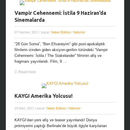
Vampir Cehennemi: İstila 9 Haziran’da
Sinemalarda
07 Haziran, 2017
/ yazar:
Haber Editörü
/
Haberler
“28 Gün Sonra”, “Ben Efsaneyim” gibi post-apokaliptik
filmlerin izinden giden aksiyon-gerilim türündeki “Vampir
Cehennemi: İstila / The Stakelander” filminin afiş ve
fragmanı yayınlandı. Film, 9 ...
Read more
KAYGI Amerika Yolcusu!
10 Mart, 2017
/ yazar:
Haber Editörü
/
Haberler
KAYGI’dan yeni afiş ve teaser yayınlandı! Dünya
prömiyerini yaptığı Berlinale’de büyük ilgiyle karşılanan