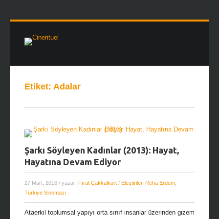
Etiket:
Adalar
Şarkı Söyleyen Kadınlar (2013): Hayat,
Hayatına Devam Ediyor
27 Mart, 2016
/ yazar:
Fırat Çakkalkurt
/
Eleştiriler
,
Reha Erdem
,
Türkiye Sineması
Ataerkil toplumsal yapıyı orta sınıf insanlar üzerinden gizem