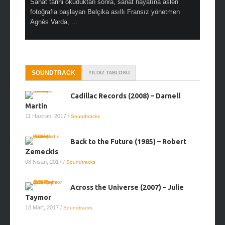
en çok Top
Sanat tarihi okuduktan sonra, sanat hayatına aslen
Çok sevdiğ
alı
fotoğrafla başlayan Belçika asıllı Fransız yönetmen
Hitchcock 
Agnès Varda, ...
SOUNDTRACK
YILDIZ TABLOSU
Cadillac Records (2008) – Darnell
Martin
11 Haziran, 2017
/
Soundtracks
Back to the Future (1985) – Robert
Zemeckis
08 Nisan, 2017
/
Soundtracks
Across the Universe (2007) – Julie
Taymor
18 Mart, 2017
/
Soundtracks