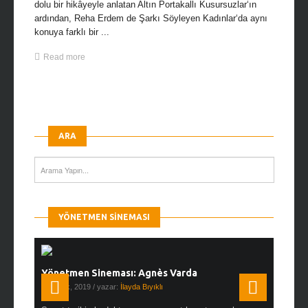
dolu bir hikâyeyle anlatan Altın Portakallı Kusursuzlar‘ın
ardından, Reha Erdem de Şarkı Söyleyen Kadınlar‘da aynı
konuya farklı bir ...
Read more
ARA
YÖNETMEN SINEMASI
Yönetmen Sineması: Agnès Varda
Yönetmen
19 Ocak, 2019
/ yazar:
İlayda Bıyıklı
30 Aralık, 2