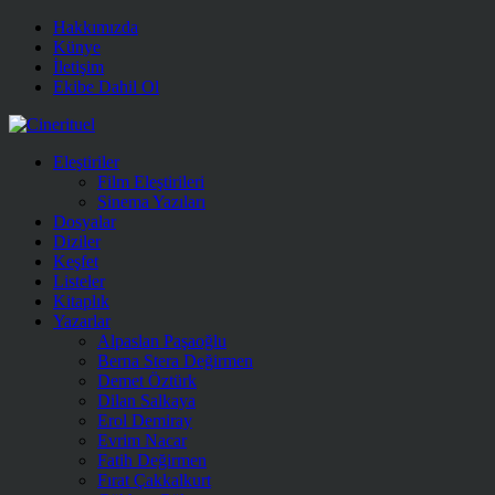
Hakkımızda
Künye
İletişim
Ekibe Dahil Ol
Eleştiriler
Film Eleştirileri
Sinema Yazıları
Dosyalar
Diziler
Keşfet
Listeler
Kitaplık
Yazarlar
Alpaslan Paşaoğlu
Berna Stera Değirmen
Demet Öztürk
Dilan Salkaya
Erol Demiray
Evrim Nacar
Fatih Değirmen
Fırat Çakkalkurt