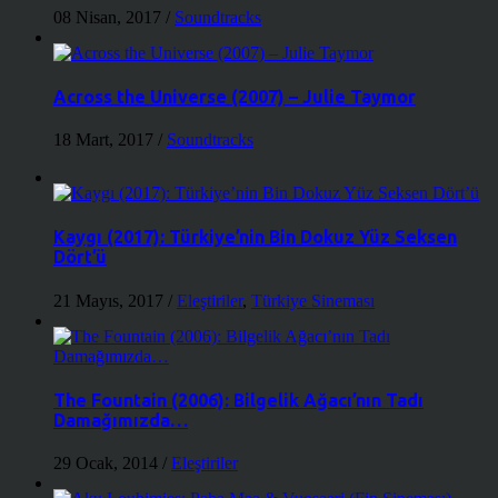
08 Nisan, 2017
/
Soundtracks
Across the Universe (2007) – Julie Taymor
18 Mart, 2017
/
Soundtracks
Kaygı (2017): Türkiye’nin Bin Dokuz Yüz Seksen
Dört’ü
21 Mayıs, 2017
/
Eleştiriler
,
Türkiye Sineması
The Fountain (2006): Bilgelik Ağacı’nın Tadı
Damağımızda…
29 Ocak, 2014
/
Eleştiriler