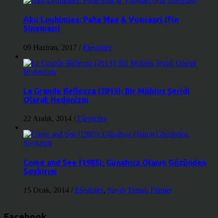
Aku Louhimies: Paha Maa & Vuosaari (Fin
Sineması)
09 Haziran, 2017
/
Eleştiriler
La Grande Bellezza (2013): Bir Möbius Şeridi
Olarak Hedonizm
22 Aralık, 2014
/
Eleştiriler
Come and See (1985): Günahsız Olanın Gözünden
Soykırım
15 Ocak, 2014
/
Eleştiriler
,
Savaş Temalı Filmler
Facebook