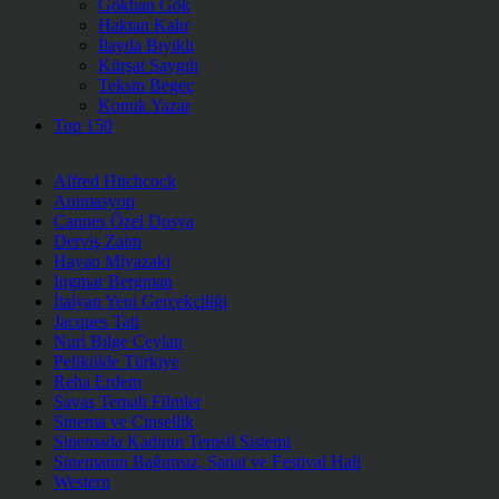
Gökhan Gök
Haktan Kalır
İlayda Bıyıklı
Kürşat Saygılı
Teksin Begeç
Konuk Yazar
Top 150
Alfred Hitchcock
Animasyon
Cannes Özel Dosya
Derviş Zaim
Hayao Miyazaki
Ingmar Bergman
İtalyan Yeni Gerçekçiliği
Jacques Tati
Nuri Bilge Ceylan
Pelikülde Türkiye
Reha Erdem
Savaş Temalı Filmler
Sinema ve Cinsellik
Sinemada Kadının Temsil Sistemi
Sinemanın Bağımsız, Sanat ve Festival Hali
Western