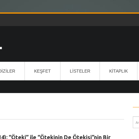
DIZILER
KEŞFET
LISTELER
KITAPLIK
4): “Öteki” ile “Ötekinin De Ötekisi”nin Bir