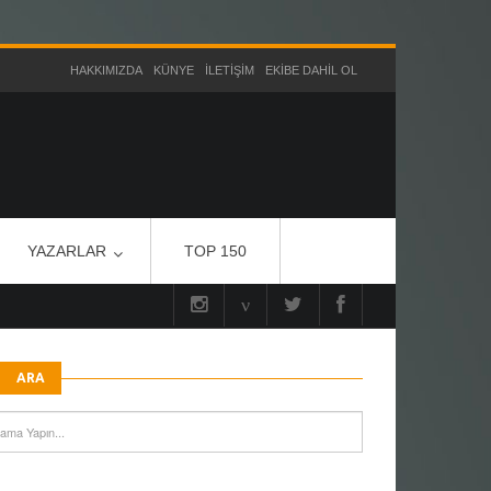
HAKKIMIZDA
KÜNYE
İLETIŞIM
EKIBE DAHIL OL
YAZARLAR
TOP 150
ARA