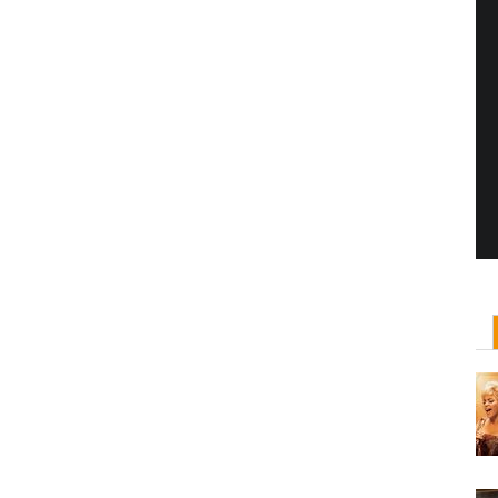
Yönetmen Sineması: Jane Campion
07 Kasım, 2017
/ yazar:
Dilan Salkaya
Uzun metrajları bir yana, adını son dönemde en
çok Top of the Lake dizisi ile duyduğumuz Yeni
Zelandalı yönetmen ...