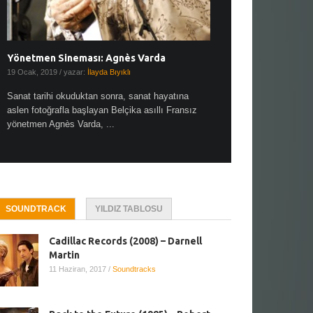
Yönetmen Sineması: Agnès Varda
Yönetmen Sineması: A
19 Ocak, 2019
/ yazar:
İlayda Bıyıklı
30 Aralık, 2018
/ yazar:
Demet
Sanat tarihi okuduktan sonra, sanat hayatına
Çok sevdiğim bir söz var “
aslen fotoğrafla başlayan Belçika asıllı Fransız
Hitchcock dünya sinema t
yönetmen Agnès Varda, ...
biricik ...
SOUNDTRACK
YILDIZ TABLOSU
Cadillac Records (2008) – Darnell
Martin
11 Haziran, 2017
/
Soundtracks