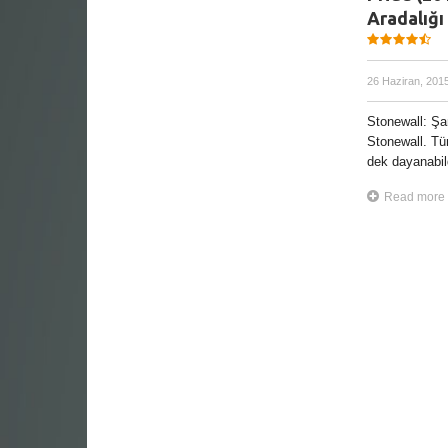
Aradalığı
26 Haziran, 201
Stonewall: Şa
Stonewall. Tü
dek dayanabild
Read more