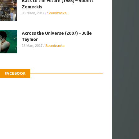
Back to the Future (1985) – Robert
Zemeckis
08 Nisan, 2017
/
Soundtracks
Across the Universe (2007) – Julie
Taymor
18 Mart, 2017
/
Soundtracks
FACEBOOK