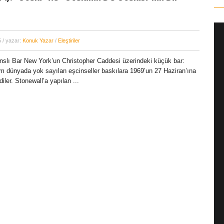
5
/ yazar:
Konuk Yazar
/
Eleştiriler
nslı Bar New York’un Christopher Caddesi üzerindeki küçük bar:
m dünyada yok sayılan eşcinseller baskılara 1969’un 27 Haziran’ına
iler. Stonewall’a yapılan ...