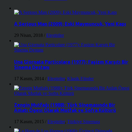
A Serious Man (2009): Eski Maymuncuk, Yeni Kapı
29 Nisan, 2018
/
Eleştiriler
Una Giornata Particolare (1977): Faşizm Karşıtı Bir
Sinema Destanı
17 Kasım, 2014
/
Eleştiriler
,
Klasik Filmler
Zengin Mutfağı (1988): Türk Sinemasında Bir
Anlatı Ögesi Olarak Mutfak ve Sofra Kültürü
17 Kasım, 2015
/
Eleştiriler
,
Türkiye Sineması