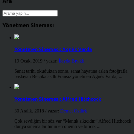
Ara
Yönetmen Sineması
Yönetmen Sineması: Agnès Varda
19 Ocak, 2019
/ yazar:
İlayda Bıyıklı
Sanat tarihi okuduktan sonra, sanat hayatına aslen fotoğrafla
başlayan Belçika asıllı Fransız yönetmen Agnès Varda, ...
Yönetmen Sineması: Alfred Hitchcock
30 Aralık, 2018
/ yazar:
Demet Öztürk
Çok sevdiğim bir söz var “Mantık sıkıcıdır.” Alfred Hitchcock
dünya sinema tarihinin en önemli ve biricik ...