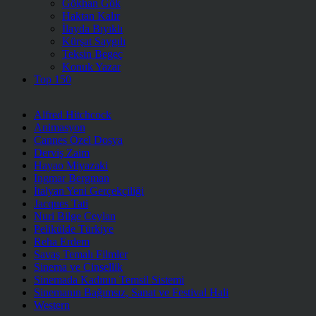
Gökhan Gök
Haktan Kalır
İlayda Bıyıklı
Kürşat Saygılı
Teksin Begeç
Konuk Yazar
Top 150
Alfred Hitchcock
Animasyon
Cannes Özel Dosya
Derviş Zaim
Hayao Miyazaki
Ingmar Bergman
İtalyan Yeni Gerçekçiliği
Jacques Tati
Nuri Bilge Ceylan
Pelikülde Türkiye
Reha Erdem
Savaş Temalı Filmler
Sinema ve Cinsellik
Sinemada Kadının Temsil Sistemi
Sinemanın Bağımsız, Sanat ve Festival Hali
Western