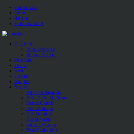
Hakkımızda
Künye
İletişim
Ekibe Dahil Ol
Eleştiriler
Film Eleştirileri
Sinema Yazıları
Dosyalar
Diziler
Keşfet
Listeler
Kitaplık
Yazarlar
Alpaslan Paşaoğlu
Berna Stera Değirmen
Demet Öztürk
Dilan Salkaya
Erol Demiray
Evrim Nacar
Fatih Değirmen
Fırat Çakkalkurt