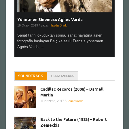
Yönetmen Sineması: Agnès Varda
Yönetmen
19 Ocak, 2019
/ yazar:
İlayda Bıyıklı
30 Aralık, 2
en çok Top
Sanat tarihi okuduktan sonra, sanat hayatına aslen
Çok sevdiğ
alı
fotoğrafla başlayan Belçika asıllı Fransız yönetmen
Hitchcock 
Agnès Varda, ...
SOUNDTRACK
YILDIZ TABLOSU
Cadillac Records (2008) – Darnell
Martin
11 Haziran, 2017
/
Soundtracks
Back to the Future (1985) – Robert
Zemeckis