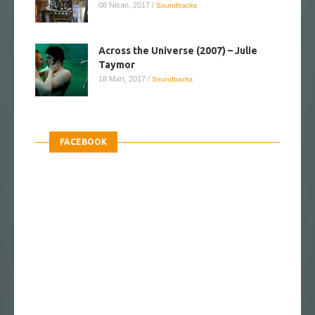
08 Nisan, 2017
/
Soundtracks
Across the Universe (2007) – Julie
Taymor
18 Mart, 2017
/
Soundtracks
FACEBOOK