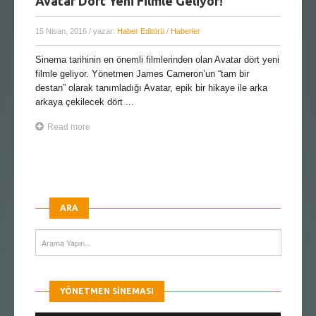
Avatar Dört Yeni Filmle Geliyor!
15 Nisan, 2016
/ yazar:
Haber Editörü
/
Haberler
Sinema tarihinin en önemli filmlerinden olan Avatar dört yeni
filmle geliyor. Yönetmen James Cameron’un “tam bir
destan” olarak tanımladığı Avatar, epik bir hikaye ile arka
arkaya çekilecek dört ...
Read more
ARA
YÖNETMEN SINEMASI