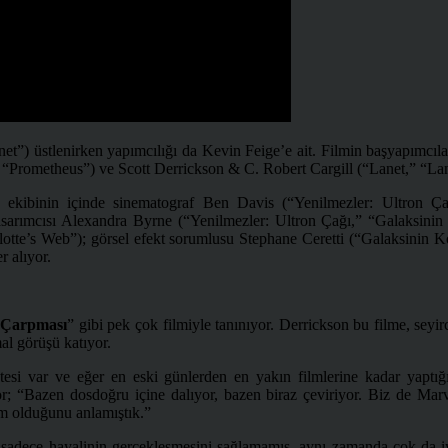
t”) üstlenirken yapımcılığı da Kevin Feige’e ait. Filmin başyapımcıla
 “Prometheus”) ve Scott Derrickson & C. Robert Cargill (“Lanet,” “Lan
arı ekibinin içinde sinematograf Ben Davis (“Yenilmezler: Ultron Ç
sarımcısı Alexandra Byrne (“Yenilmezler: Ultron Çağı,” “Galaksinin 
otte’s Web”); görsel efekt sorumlusu Stephane Ceretti (“Galaksinin K
 alıyor.
 Çarpması
” gibi pek çok filmiyle tanınıyor. Derrickson bu filme, se
al görüşü katıyor.
i var ve eğer en eski günlerden en yakın filmlerine kadar yaptığı iş
or; “Bazen dosdoğru içine dalıyor, bazen biraz çeviriyor. Biz de Ma
m olduğunu anlamıştık.”
ı sadece hayalinin gerçekleşmesini sağlamamış, aynı zamanda çok da 