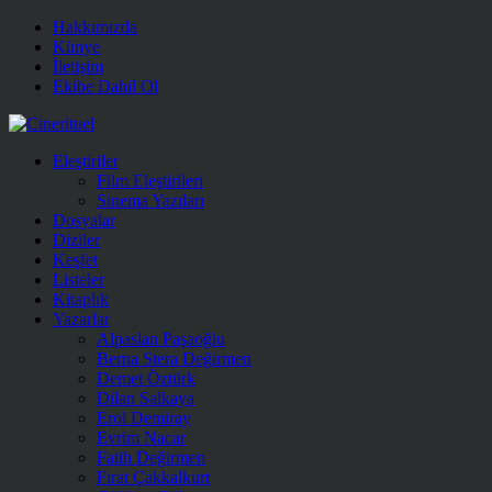
Hakkımızda
Künye
İletişim
Ekibe Dahil Ol
Eleştiriler
Film Eleştirileri
Sinema Yazıları
Dosyalar
Diziler
Keşfet
Listeler
Kitaplık
Yazarlar
Alpaslan Paşaoğlu
Berna Stera Değirmen
Demet Öztürk
Dilan Salkaya
Erol Demiray
Evrim Nacar
Fatih Değirmen
Fırat Çakkalkurt