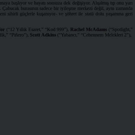
ya başlıyor ve hayatı sonsuza dek değişiyor. Alışılmış tıp onu yarı
r. Çabucak burasının sadece bir iyileşme merkezi değil, aynı zamanda
i sihirli güçlerle kuşanıyor- ve şöhret ile statü dolu yaşamına geri
for
(“12 Yıllık Esaret,” “Kod 999”),
Rachel McAdams
(“Spotlight,”
fik,” “Piñero”),
Scott Adkins
(“Yabancı,” “Cehennem Melekleri 2”),