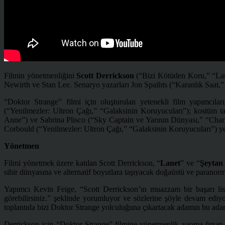
Filmin yönetmenliğini
Scott Derrickson
(“Bizi Kötüden Koru,” “Lane
Newirth ve Stan Lee. Senaryo yazarları Jon Spaihts (“Karanlık Saat,”
“Doktor Strange” filmi için oluşturulan yetenekli film yapımcıl
(“Yenilmezler: Ultron Çağı,” “Galaksinin Koruyucuları”); kostüm ta
Anne”) ve Sabrina Plisco (“Sky Captain ve Yarının Dünyası,” “Charl
Corbould (“Yenilmezler: Ultron Çağı,” “Galaksinin Koruyucuları”) yer
Yönetmen
Filmi yönetmek üzere katılan Scott Derrickson, “
Lanet
” ve “
Şeytan
sihir dünyasına ve alternatif boyutlara taşıyacak doğaüstü ve paranorm
Yapımcı Kevin Feige, “Scott Derrickson’ın muazzam bir başarı listes
görebilirsiniz.” şeklinde yorumluyor ve sözlerine şöyle devam ediy
toplantıda bizi Doktor Strange yolculuğuna çıkartacak adamın bu ada
Derrickson için “Doktor Strange” filmine yönetmenlik yapma fırsat