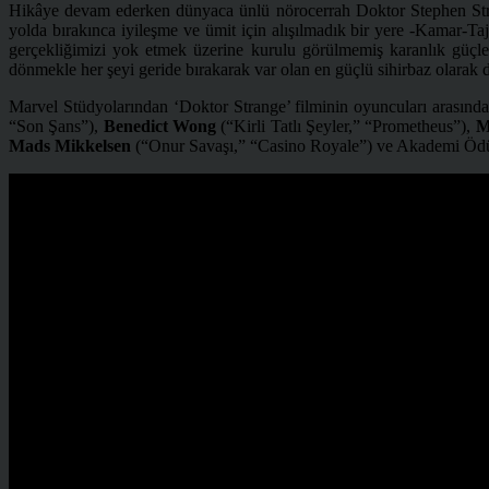
Hikâye devam ederken dünyaca ünlü nörocerrah Doktor Stephen Strang
yolda bırakınca iyileşme ve ümit için alışılmadık bir yere -Kamar-T
gerçekliğimizi yok etmek üzerine kurulu görülmemiş karanlık güçlere
dönmekle her şeyi geride bırakarak var olan en güçlü sihirbaz olara
Marvel Stüdyolarından ‘Doktor Strange’ filminin oyuncuları arasınd
“Son Şans”),
Benedict Wong
(“Kirli Tatlı Şeyler,” “Prometheus”),
M
Mads Mikkelsen
(“Onur Savaşı,” “Casino Royale”) ve Akademi Ödü