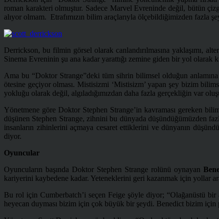
roman karakteri olmuştur. Sadece Marvel Evreninde değil, bütün çiz
alıyor olmam. Etrafımızın bilim araçlarıyla ölçebildiğimizden fazla şe
Derrickson, bu filmin görsel olarak canlandırılmasına yaklaşımı, alte
Sinema Evreninin şu ana kadar yarattığı zemine giden bir yol olarak 
Ama bu “Doktor Strange”deki tüm sihrin bilimsel olduğun anlamına gel
ötesine geçiyor olması. Mistisizmi ‘Mistisizm’ yapan şey bizim bilims
yokluğu olarak değil, algıladığımızdan daha fazla gerçekliğin var olu
Yönetmene göre Doktor Stephen Strange’in kavraması gereken bilimle s
düşünen Stephen Strange, zihnini bu dünyada düşündüğümüzden fazl
insanların zihinlerini açmaya cesaret ettiklerini ve dünyanın düşü
diyor.
Oyuncular
Oyuncuların başında Doktor Stephen Strange rolünü oynayan
Ben
kariyerini kaybedene kadar. Yeteneklerini geri kazanmak için yollar a
Bu rol için Cumberbatch’i seçen Feige şöyle diyor; “Olağanüstü bir
heyecan duyması bizim için çok büyük bir şeydi. Benedict bizim için pro