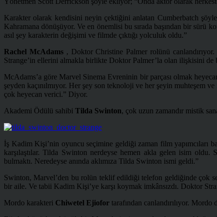
Yönetmen Scott Derrickson şöyle ekliyor; “Onda aktör olarak herkeste 
Karakter olarak kendisini neyin çektiğini anlatan Cumberbatch şöy
Kahramana dönüşüyor. Ve en önemlisi bu sırada başından bir sürü kom
asıl şey karakterin değişimi ve filmde çıktığı yolculuk oldu.”
Rachel McAdams
, Doktor Christine Palmer rolünü canlandırıyor.
Strange’in ellerini almakla birlikte Doktor Palmer’la olan ilişkisini d
McAdams’a göre Marvel Sinema Evreninin bir parçası olmak heyecan ver
şeyden kaçınılmıyor. Her şey son teknoloji ve her şeyin muhteşem ve 
çok heyecan verici.” Diyor.
Akademi Ödülü sahibi
Tilda Swinton
, çok uzun zamandır mistik sanat
İş Kadim Kişi’nin oyuncu seçimine geldiği zaman film yapımcıları baş
karşılaştılar. Tilda Swinton nerdeyse hemen akla gelen isim oldu. S
bulmaktı. Neredeyse anında aklımıza Tilda Swinton ismi geldi.”
Swinton, Marvel’den bu rolün teklif edildiği telefon geldiğinde çok 
bir aile. Ve tabii Kadim Kişi’ye karşı koymak imkânsızdı. Doktor Str
Mordo karakteri
Chiwetel Ejiofor
tarafından canlandırılıyor. Mordo d