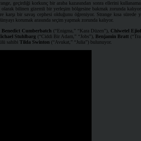
e, geçirdiği korkunç bir araba kazasından sonra ellerini kullanamama
aj olarak bilinen gizemli bir yerleşim bölgesine bakmak zorunda kalıyo
 karşı bir savaş cephesi olduğunu öğreniyor. Strange kısa sürede yen
k dünyayı korumak arasında seçim yapmak zorunda kalıyor.
a
Benedict Cumberbatch
(“Enigma,” “Kara Düzen”),
Chiwetel Ejio
ichael Stuhlbarg
(“Ciddi Bir Adam,” “Jobs”),
Benjamin Bratt
(“Tra
lü sahibi
Tilda Swinton
(“Avukat,” “Julia”) bulunuyor.