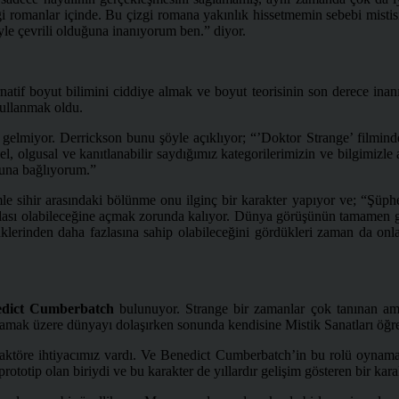
gi romanlar içinde. Bu çizgi romana yakınlık hissetmemin sebebi misti
yle çevrili olduğuna inanıyorum ben.” diyor.
rnatif boyut bilimini ciddiye almak ve boyut teorisinin son derece ina
kullanmak oldu.
miyor. Derrickson bunu şöyle açıklıyor; “’Doktor Strange’ filminde si
el, olgusal ve kanıtlanabilir saydığımız kategorilerimizin ve bilgimizle
şuna bağlıyorum.”
ihir arasındaki bölünme onu ilginç bir karakter yapıyor ve; “Şüpheci 
ası olabileceğine açmak zorunda kalıyor. Dünya görüşünün tamamen ge
ndüklerinden daha fazlasına sahip olabileceğini gördükleri zaman da o
edict Cumberbatch
bulunuyor. Strange bir zamanlar çok tanınan ama ki
ramak üzere dünyayı dolaşırken sonunda kendisine Mistik Sanatları öğre
 aktöre ihtiyacımız vardı. Ve Benedict Cumberbatch’in bu rolü oynamay
totip olan biriydi ve bu karakter de yıllardır gelişim gösteren bir kara