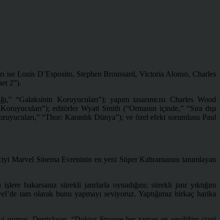
rı ise Louis D’Esposito, Stephen Broussard, Victoria Alonso, Charles
et 2”).
ağı,” “Galaksinin Koruyucuları”); yapım tasarımcısı Charles Wood
Koruyucuları”); editörler Wyatt Smith (“Ormanın içinde,” “Sıra dışı
oruyucuları,” “Thor: Karanlık Dünya”); ve özel efekt sorumlusu Paul
yirciyi Marvel Sinema Evreninin en yeni Süper Kahramanını tanımlayan
lere bakarsanız sürekli janrlarla oynadığını; sürekli janr yıktığını
rvel’de tam olarak bunu yapmayı seviyoruz. Yaptığımız birkaç harika
iyi uymuş. Derrickson, “Doktor Strange her zaman en sevdiğim çizgi