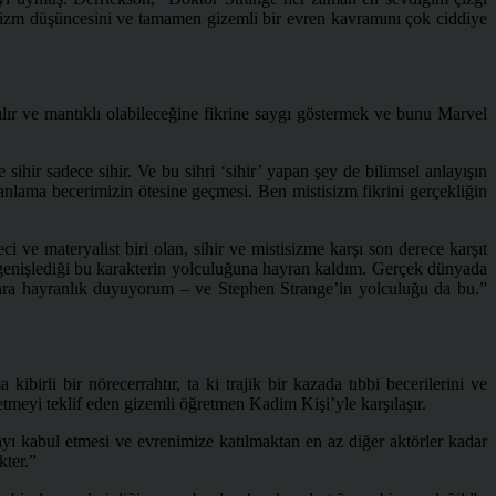
sizm düşüncesini ve tamamen gizemli bir evren kavramını çok ciddiye
nılır ve mantıklı olabileceğine fikrine saygı göstermek ve bunu Marvel
hir sadece sihir. Ve bu sihri ‘sihir’ yapan şey de bilimsel anlayışın
 anlama becerimizin ötesine geçmesi. Ben mistisizm fikrini gerçekliğin
ve materyalist biri olan, sihir ve mistisizme karşı son derece karşıt
nişlediği bu karakterin yolculuğuna hayran kaldım. Gerçek dünyada
nlara hayranlık duyuyorum – ve Stephen Strange’in yolculuğu da bu.”
birli bir nörecerrahtır, ta ki trajik bir kazada tıbbi becerilerini ve
tmeyi teklif eden gizemli öğretmen Kadim Kişi’yle karşılaşır.
ı kabul etmesi ve evrenimize katılmaktan en az diğer aktörler kadar
kter.”