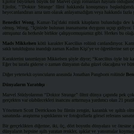
Ejiofor büyürken büyük bir Marvel çizgi romanları hayranı olduğunda
Ejiofor, “’Doktor Strange’ filmi hakkında konuşmaya başladığım
heyecanlandıran ama tam olarak anlayamadığım veya hakkında fazla ş
Benedict Wong
, Kamar-Taj’daki mistik kitapların bulunduğu dev
olmuş. Wong, “İçinizde bulunan inanamama duygusu uçup gidiyor. İçe
atmışsınız da herkesle birlikte çalışıyormuşsunuz gibi. Herkes bu ola
Mads Mikkelsen
kötü karakter Kaecilius rolünü canlandırıyor. Kama
saklı tutulduğuna inandığı zaman Kadim Kişi’ye ve öğretilerine sırt çe
Karakterini tanımlayan Mikkelsen şöyle diyor; “Kaecilius öyle bir ka
Eğer bu tarafa giderse o zaman dünyanın daha güzel olacağına ve büt
Diğer yetenekli oyuncuların arasında Jonathan Pangborn rolünde
Ben
Dünyaların Yaratılışı
Marvel Stüdyolarının “Doktor Strange” filmi dünya çapında pek ço
gerçekten var olabilecekleri inancını arttırmaya yardımcı olan 21 prati
Yönetmen Scott Derrickson bu filmin zengin, karanlık ve ışıltılı olm
sanatında- araştırma yaptıklarını ve fotoğraflarla görsel referans sanat
Bir gerçeklikten diğerine, iki, üç, dört boyutlu dünyalara ve ötesine
dünyaların hepsine ışıltı yaratan renkler, ışıklar ve yansımalar koymay