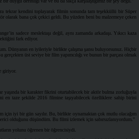
r duygu derinliği var ve bu da sıkça karşılaştığımız bir şey değil.”
 tekrar kendini toplayarak filmin sonunda tam teşekküllü bir Süper
ktör olarak bana çok çekici geldi. Bu yüzden beni bu malzemeye çeken
ange’in sadece meslektaşı değil, aynı zamanda arkadaşı. Yıkıcı kaza
ktiğini fark ediyor.
m. Dünyanın en iyileriyle birlikte çalışma şansı buluyorsunuz. Hiçbir
 gerçekten üst seviye bir film yapımcılığı ve bunun bir parçası olmak
 giriyor.
yaşında bir karakter fikrini oturtabilecek bir aktör bulma zorluğuyla
 en taze şekilde 2016 filmine taşıyabilecek özelliklere sahip birini
 için iyi bir gün sayılır. Bu, birlikte oynamaktan çok mutlu olacağım
verici olduğunu düşündüm. Bu filmi izlemek için sabırsızlanıyordum.”
utların yolunu öğrenen bir öğrencisiydi.