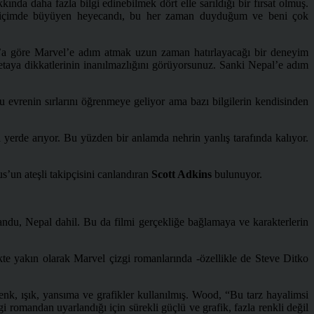
a daha fazla bilgi edinebilmek dört elle sarıldığı bir fırsat olmuş.
nda içimde büyüyen heyecandı, bu her zaman duyduğum ve beni çok
g’a göre Marvel’e adım atmak uzun zaman hatırlayacağı bir deneyim
taya dikkatlerinin inanılmazlığını görüyorsunuz. Sanki Nepal’e adım
 evrenin sırlarını öğrenmeye geliyor ama bazı bilgilerin kendisinden
 yerde arıyor. Bu yüzden bir anlamda nehrin yanlış tarafında kalıyor.
s’un ateşli takipçisini canlandıran
Scott Adkins
bulunuyor.
u, Nepal dahil. Bu da filmi gerçekliğe bağlamaya ve karakterlerin
ikte yakın olarak Marvel çizgi romanlarında -özellikle de Steve Ditko
renk, ışık, yansıma ve grafikler kullanılmış. Wood, “Bu tarz hayalimsi
gi romandan uyarlandığı için sürekli güçlü ve grafik, fazla renkli değil