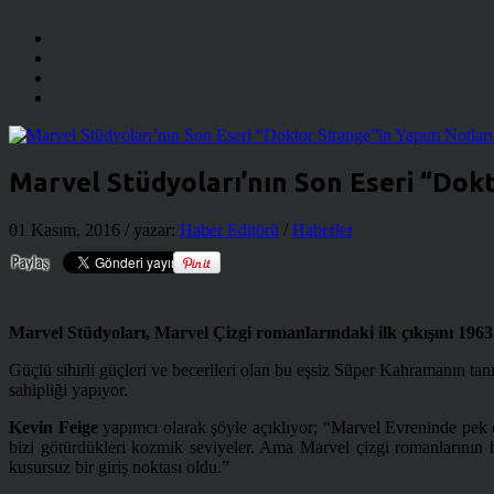
Marvel Stüdyoları’nın Son Eseri “Dok
01 Kasım, 2016
/ yazar:
Haber Editörü
/
Haberler
Marvel Stüdyoları, Marvel Çizgi romanlarındaki ilk çıkışını 1963
Güçlü sihirli güçleri ve becerileri olan bu eşsiz Süper Kahramanın tanı
sahipliği yapıyor.
Kevin Feige
yapımcı olarak şöyle açıklıyor; “Marvel Evreninde pek 
bizi götürdükleri kozmik seviyeler. Ama Marvel çizgi romanlarını
kusursuz bir giriş noktası oldu.”