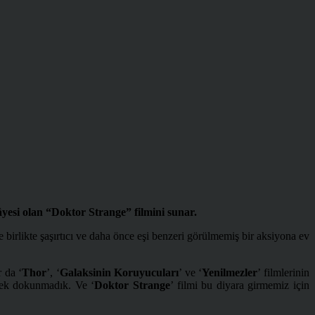
yesi olan “Doktor Strange” filmini sunar.
 ­birlikte şaşırtıcı ve daha önce eşi benzeri görülmemiş bir aksiyona ev
 da ‘
Thor
’, ‘
Galaksinin Koruyucuları
’ ve ‘
Yenilmezler
’ filmlerinin
pek dokunmadık. Ve ‘
Doktor Strange
’ filmi bu diyara girmemiz için