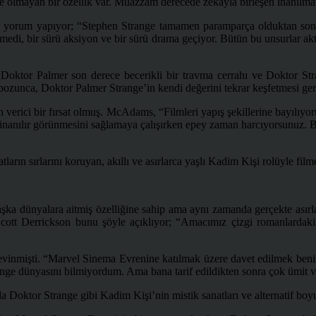
olmayan bir özellik var. Muazzam derecede zekayla birleşen inanılmaz bi
le yorum yapıyor; “Stephen Strange tamamen paramparça olduktan sonra
edi, bir sürü aksiyon ve bir sürü drama geçiyor. Bütün bu unsurlar a
 Doktor Palmer son derece becerikli bir travma cerrahı ve Doktor Str
e bozunca, Doktor Palmer Strange’in kendi değerini tekrar keşfetmesi gere
ici bir fırsat olmuş. McAdams, “Filmleri yapış şekillerine bayılıyoru
inanılır görünmesini sağlamaya çalışırken epey zaman harcıyorsunuz. Bu
ların sırlarını koruyan, akıllı ve asırlarca yaşlı Kadim Kişi rolüyle filme
ka dünyalara aitmiş özelliğine sahip ama aynı zamanda gerçekte asırlar 
cott Derrickson bunu şöyle açıklıyor; “Amacımız çizgi romanlardakini
sevinmişti. “Marvel Sinema Evrenine katılmak üzere davet edilmek benim
ange dünyasını bilmiyordum. Ama bana tarif edildikten sonra çok ümit 
a Doktor Strange gibi Kadim Kişi’nin mistik sanatları ve alternatif boy