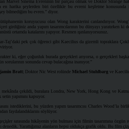
n Marvel Sinema Evreninin bir parçası olmak ve Doktor Strange hakkınd
da en harika şeylerden biri özellikle bu evreni keşfetme konusu
ey bilmediğim bu evren.” diyor.
 kütüphanenin koruyucusu olan Wong karakterini canlandırıyor. Won
ri girdiğiniz anda yapım tasarımcılarının bu dünyayı yaratırken ki de
ğanüstü ortamda katalarını yapıyor. Resmen ışınlanıyorsunuz.
r-Taj’daki pek çok öğrenci gibi Kaecilius da gizemli topraklara Çoklu
viriyor.
rakter ki, eğer çoğunluk burada gerçekleri arıyorsa, o gerçekleri başka
ün sorularının sonunda cevap bulacağına inanıyor.”
jamin Bratt
; Doktor Nic West rolünde
Michael Stuhlbarg
ve Kaeciliu
k mekânda çekildi, buralara Londra, New York, Hong Kong ve Katmand
k setin yapımını kapsıyor.
asını istediklerini, bu yüzden yapım tasarımcısı Charles Wood’la birl
ından faydalandıklarını söylüyor.
 geçişler sırasında hikâyenin yön bulması için filmin tasarımına özgün 
ı denedik. Yarattığımız alanların hepsi oldukça grafik oldu. Bu film çiz