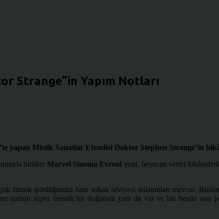
tor Strange”in Yapım Notları
’te yapan Mistik Sanatlar Efendisi Doktor Stephen Strange’in hikâ
tımıyla birlikte
Marvel Sinema Evreni
yeni, heyecan verici hikâyelerle
çok filmde gördüğümüz bazı sokak seviyesi anlatımları mevcut. Bunlar
n her zaman süper önemli bir doğaüstü yanı da var ve biz henüz ona 