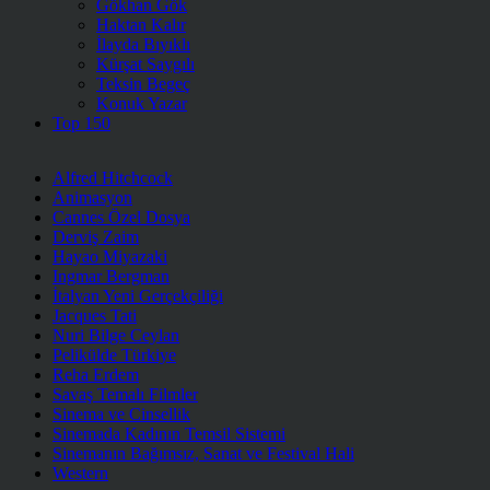
Gökhan Gök
Haktan Kalır
İlayda Bıyıklı
Kürşat Saygılı
Teksin Begeç
Konuk Yazar
Top 150
Alfred Hitchcock
Animasyon
Cannes Özel Dosya
Derviş Zaim
Hayao Miyazaki
Ingmar Bergman
İtalyan Yeni Gerçekçiliği
Jacques Tati
Nuri Bilge Ceylan
Pelikülde Türkiye
Reha Erdem
Savaş Temalı Filmler
Sinema ve Cinsellik
Sinemada Kadının Temsil Sistemi
Sinemanın Bağımsız, Sanat ve Festival Hali
Western