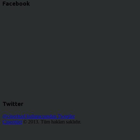
Facebook
Twitter
@cinerituel kullanıcısından Tweetler
Cineritüel
© 2013. Tüm hakları saklıdır.