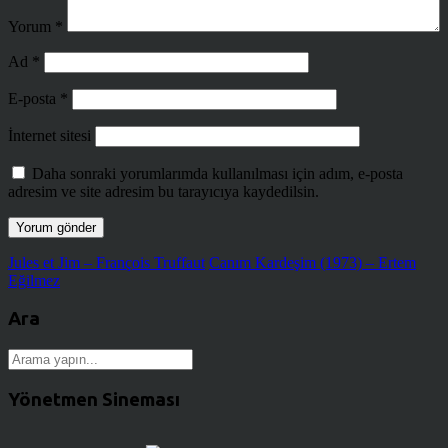
Yorum
*
Ad
*
E-posta
*
İnternet sitesi
Daha sonraki yorumlarımda kullanılması için adım, e-posta
adresim ve site adresim bu tarayıcıya kaydedilsin.
Jules et Jim – François Truffaut
Canım Kardeşim (1973) – Ertem
Eğilmez
Ara
Yönetmen Sineması