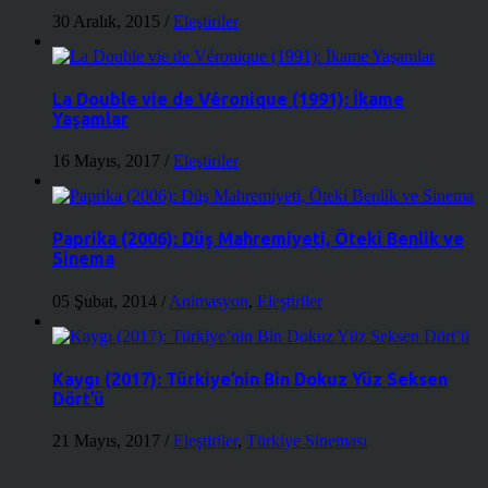
30 Aralık, 2015
/
Eleştiriler
La Double vie de Véronique (1991): İkame
Yaşamlar
16 Mayıs, 2017
/
Eleştiriler
Paprika (2006): Düş Mahremiyeti, Öteki Benlik ve
Sinema
05 Şubat, 2014
/
Animasyon
,
Eleştiriler
Kaygı (2017): Türkiye’nin Bin Dokuz Yüz Seksen
Dört’ü
21 Mayıs, 2017
/
Eleştiriler
,
Türkiye Sineması