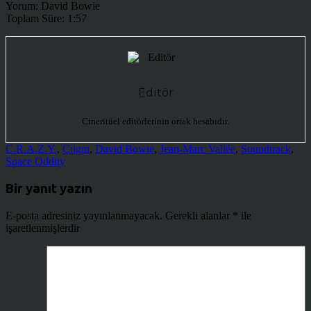
Yorum: David Bowie
Toplam Süre: 1:57
Editör
Cineritüel editörlerinin ortak hesabıdır.
C.R.A.Z.Y.
,
Çılgın
,
David Bowie
,
Jean-Marc Vallée
,
Soundtrack
,
Space Oddity
Bir yanıt yazın
E-posta adresiniz yayınlanmayacak.
Gerekli alanlar
*
ile
işaretlenmişlerdir