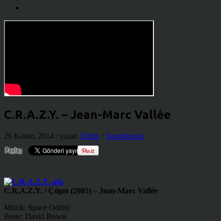
C.R.A.Z.Y. – Jean-Marc Vallée
26 Kasım, 2014
/ yazar:
Editör
/
Soundtracks
C.R.A.Z.Y. / Çılgın (2005) – Jean-Marc Vallée
Müzik: Space Oddity
Beste: David Bowie