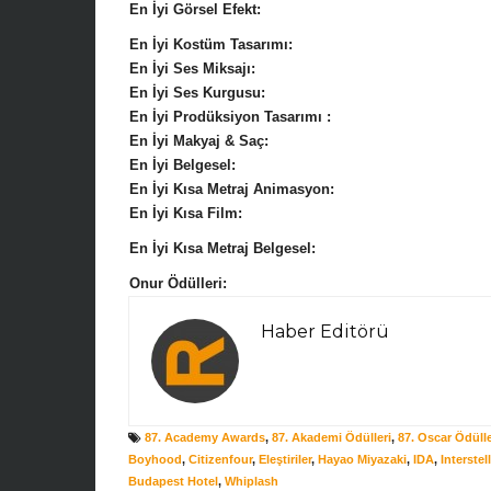
En İyi Görsel Efekt:
En İyi Kostüm Tasarımı:
En İyi Ses Miksajı:
En İyi Ses Kurgusu:
En İyi Prodüksiyon Tasarımı :
En İyi Makyaj & Saç:
En İyi Belgesel:
En İyi Kısa Metraj Animasyon:
En İyi Kısa Film:
En İyi Kısa Metraj Belgesel:
Onur Ödülleri:
Haber Editörü
87. Academy Awards
,
87. Akademi Ödülleri
,
87. Oscar Ödülle
Boyhood
,
Citizenfour
,
Eleştiriler
,
Hayao Miyazaki
,
IDA
,
Interstell
Budapest Hotel
,
Whiplash