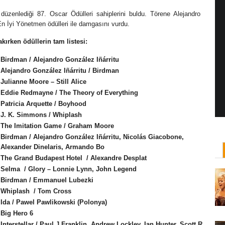
üzenlediği 87. Oscar Ödülleri sahiplerini buldu. Törene Alejandro
En İyi Yönetmen ödülleri ile damgasını vurdu.
akırken ödüllerin tam listesi:
ı: Jane Campion
Yönetmen Sineması: Agnès Varda
ilan Salkaya
19 Ocak, 2019
/ yazar:
İlayda Bıyıklı
Birdman / Alejandro González Iñárritu
yana, adını son dönemde en
Sanat tarihi okuduktan sonra, sanat hayatına
Alejandro González Iñárritu / Birdman
dizisi ile duyduğumuz Yeni
aslen fotoğrafla başlayan Belçika asıllı Fransız
Julianne Moore – Still Alice
..
yönetmen Agnès Varda, ...
Eddie Redmayne / The Theory of Everything
Patricia Arquette / Boyhood
J. K. Simmons / Whiplash
The Imitation Game / Graham Moore
Birdman / Alejandro González Iñárritu, Nicolás Giacobone,
Alexander Dinelaris, Armando Bo
The Grand Budapest Hotel / Alexandre Desplat
Selma / Glory – Lonnie Lynn, John Legend
Birdman / Emmanuel Lubezki
Whiplash / Tom Cross
Ida / Pawel Pawlikowski (Polonya)
Big Hero 6
Interstellar / Paul J.Franklin, Andrew Lockley, Ian Hunter, Scott R.