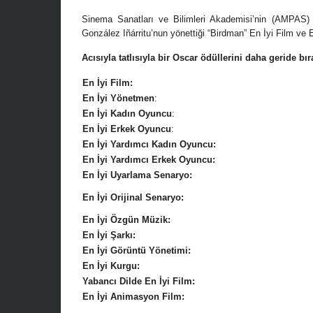
Sinema Sanatları ve Bilimleri Akademisi’nin (AMPAS) d
González Iñárritu’nun yönettiği “Birdman” En İyi Film ve 
Acısıyla tatlısıyla bir Oscar ödüllerini daha geride bır
Yönetmen Sinemas
07 Kasım, 2017
/ yazar:
D
En İyi Film:
Uzun metrajları bir 
En İyi Yönetmen
:
çok Top of the Lake 
En İyi Kadın Oyuncu
:
Zelandalı yönetmen .
En İyi Erkek Oyuncu
:
En İyi Yardımcı Kadın Oyuncu:
En İyi Yardımcı Erkek Oyuncu:
En İyi Uyarlama Senaryo:
En İyi Orijinal Senaryo:
En İyi Özgün Müzik:
En İyi Şarkı:
En İyi Görüntü Yönetimi:
En İyi Kurgu:
Yabancı Dilde En İyi Film:
En İyi Animasyon Film: