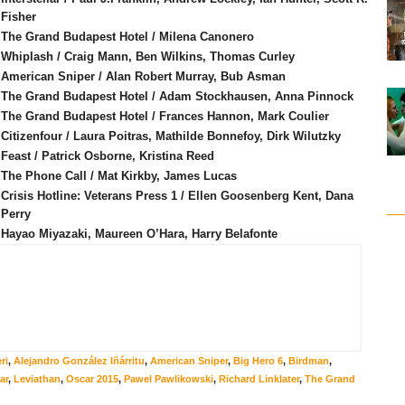
Fisher
The Grand Budapest Hotel / Milena Canonero
Whiplash / Craig Mann, Ben Wilkins, Thomas Curley
American Sniper / Alan Robert Murray, Bub Asman
The Grand Budapest Hotel / Adam Stockhausen, Anna Pinnock
The Grand Budapest Hotel / Frances Hannon, Mark Coulier
Citizenfour / Laura Poitras, Mathilde Bonnefoy, Dirk Wilutzky
Feast / Patrick Osborne, Kristina Reed
The Phone Call / Mat Kirkby, James Lucas
Crisis Hotline: Veterans Press 1 / Ellen Goosenberg Kent, Dana
Perry
Hayao Miyazaki, Maureen O’Hara, Harry Belafonte
ri
,
Alejandro González Iñárritu
,
American Sniper
,
Big Hero 6
,
Birdman
,
ar
,
Leviathan
,
Oscar 2015
,
Pawel Pawlikowski
,
Richard Linklater
,
The Grand