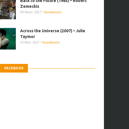
Back to the Future (1985) – Robert
Zemeckis
08 Nisan, 2017
/
Soundtracks
Across the Universe (2007) – Julie
Taymor
18 Mart, 2017
/
Soundtracks
FACEBOOK