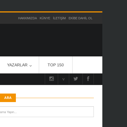
HAKKIMIZDA
KÜNYE
İLETIŞIM
EKIBE DAHIL OL
YAZARLAR
TOP 150
ARA