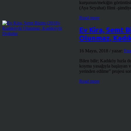
kurşunun/mekiğin görüntüs
(Aya Seyahat) filmi -şimdiye
Read more
Ev Kira, Semt B
Olunmaz, Kadı
16 Mayıs, 2018
/ yazar:
Fır
Bilen bilir; Kadıköy hızla 
koyma yasağıyla başlayan ve
yerinden edilme” projesi son
Read more