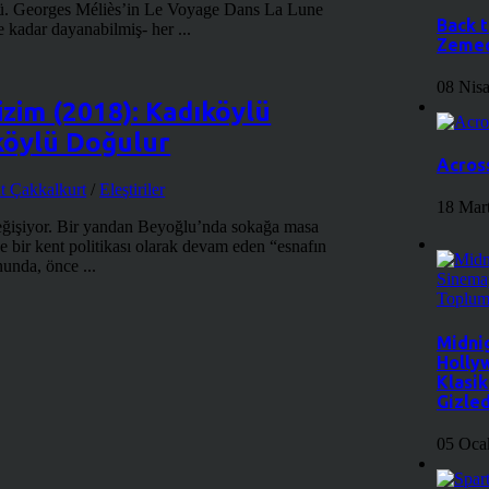
ü. Georges Méliès’in Le Voyage Dans La Lune
Back t
 kadar dayanabilmiş- her ...
Zemec
08 Nis
izim (2018): Kadıköylü
köylü Doğulur
Across
at Çakkalkurt
/
Eleştiriler
18 Mar
değişiyor. Bir yandan Beyoğlu’nda sokağa masa
 bir kent politikası olarak devam eden “esnafın
unda, önce ...
Midni
Holly
Klasi
Gizled
05 Oca