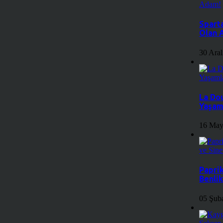
Sparta
Olan 
30 Ara
La Do
Yaşam
16 May
Paprik
Benli
05 Şub