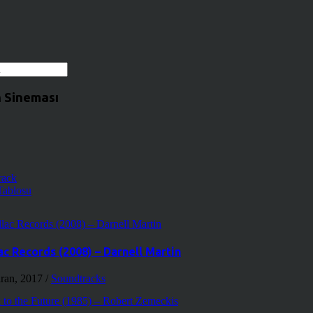
 Sineması
rack
Tablosu
ac Records (2008) – Darnell Martin
iran, 2017
/
Soundtracks