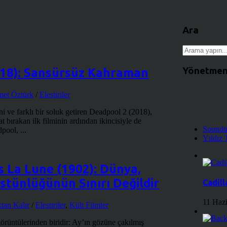
Ara
Yönetmen
018): Sansürsüz Kahraman
et Öztürk
/
Eleştiriler
 ve farklı bir soluk getiren Deadpool 2 (2018),
tat bırakan ilk filminin ardından ikincisiyle de
Soundt
pool, ...
Yıldız 
 La Lune (1902): Dünya,
stünlüğünün Sınırı Değildir
Cadill
11 Haz
tan Kalır
/
Eleştiriler
,
Kült Filmler
görüntülerinden biridir: Ay’ın gözüne çakılmış