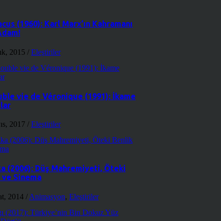
cus (1960): Karl Marx’ın Kahramanı
Adam!
lık, 2015
/
Eleştiriler
uble vie de Véronique (1991): İkame
lar
ıs, 2017
/
Eleştiriler
a (2006): Düş Mahremiyeti, Öteki
k ve Sinema
at, 2014
/
Animasyon
,
Eleştiriler