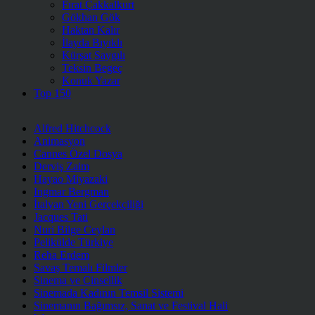
Fırat Çakkalkurt
Gökhan Gök
Haktan Kalır
İlayda Bıyıklı
Kürşat Saygılı
Teksin Begeç
Konuk Yazar
Top 150
Alfred Hitchcock
Animasyon
Cannes Özel Dosya
Derviş Zaim
Hayao Miyazaki
Ingmar Bergman
İtalyan Yeni Gerçekçiliği
Jacques Tati
Nuri Bilge Ceylan
Pelikülde Türkiye
Reha Erdem
Savaş Temalı Filmler
Sinema ve Cinsellik
Sinemada Kadının Temsil Sistemi
Sinemanın Bağımsız, Sanat ve Festival Hali