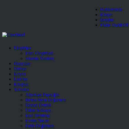
Hakkımızda
Künye
İletişim
Ekibe Dahil Ol
Eleştiriler
Film Eleştirileri
Sinema Yazıları
Dosyalar
Diziler
Keşfet
Listeler
Kitaplık
Yazarlar
Alpaslan Paşaoğlu
Berna Stera Değirmen
Demet Öztürk
Dilan Salkaya
Erol Demiray
Evrim Nacar
Fatih Değirmen