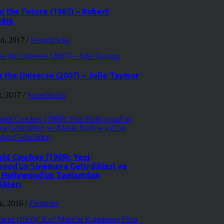
o the Future (1985) – Robert
kis
an, 2017
/
Soundtracks
 the Universe (2007) – Julie Taymor
t, 2017
/
Soundtracks
ght Cowboy (1969): Yeni
wood’un Sinemaya Getirdikleri ve
k Hollywood’un Toplumdan
ikleri
k, 2016
/
Eleştiriler