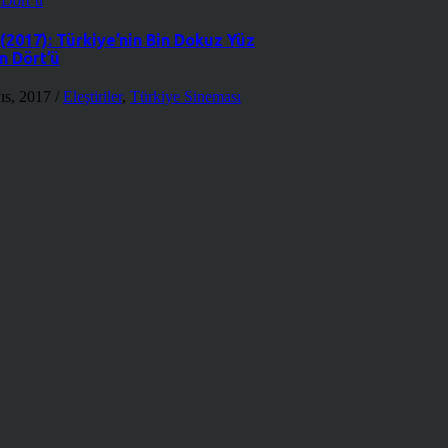
(2017): Türkiye’nin Bin Dokuz Yüz
n Dört’ü
ıs, 2017
/
Eleştiriler
,
Türkiye Sineması