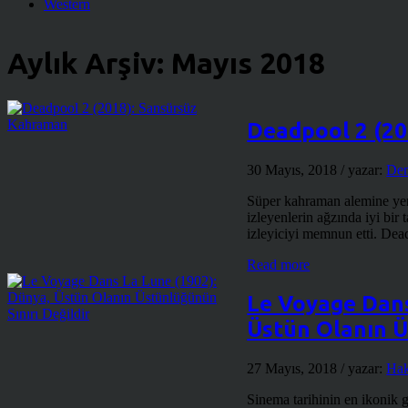
Western
Aylık Arşiv:
Mayıs 2018
Deadpool 2 (2
30 Mayıs, 2018
/ yazar:
Dem
Süper kahraman alemine yeni
izleyenlerin ağzında iyi bir 
izleyiciyi memnun etti. Dead
Read more
Le Voyage Dans
Üstün Olanın Ü
27 Mayıs, 2018
/ yazar:
Hak
Sinema tarihinin en ikonik 