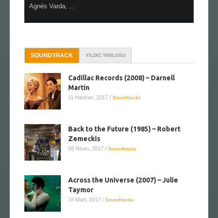
Agnès Varda, ...
SOUNDTRACK
YILDIZ TABLOSU
Cadillac Records (2008) – Darnell
Martin
11 Haziran, 2017
/
Soundtracks
Back to the Future (1985) – Robert
Zemeckis
08 Nisan, 2017
/
Soundtracks
Across the Universe (2007) – Julie
Taymor
18 Mart, 2017
/
Soundtracks