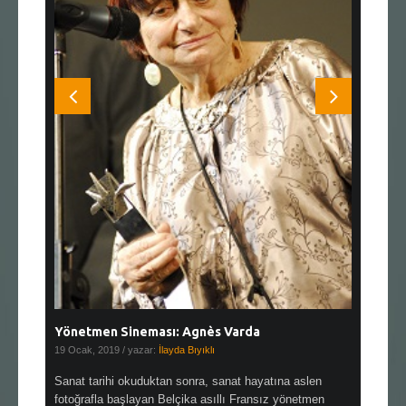
Yönetmen Sineması: Agnès Varda
Yönetmen
19 Ocak, 2019
/ yazar:
İlayda Bıyıklı
30 Aralık, 2
en çok Top
Sanat tarihi okuduktan sonra, sanat hayatına aslen
Çok sevdiğ
alı
fotoğrafla başlayan Belçika asıllı Fransız yönetmen
Hitchcock 