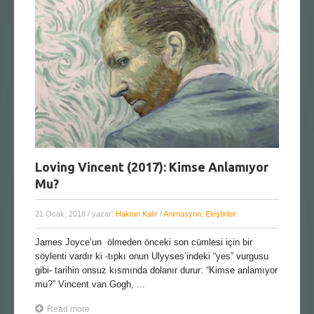
Loving Vincent (2017): Kimse Anlamıyor
Mu?
21 Ocak, 2018
/ yazar:
Haktan Kalır
/
Animasyon
,
Eleştiriler
James Joyce’un ölmeden önceki son cümlesi için bir
söylenti vardır ki -tıpkı onun Ulyyses’indeki “yes” vurgusu
gibi- tarihin onsuz kısmında dolanır durur: “Kimse anlamıyor
mu?” Vincent van Gogh, ...
Read more