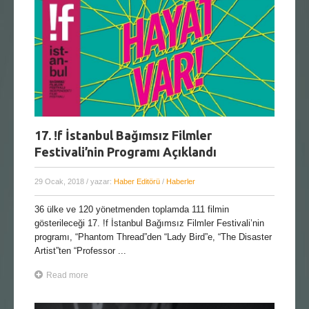
17. !f İstanbul Bağımsız Filmler
Festivali’nin Programı Açıklandı
29 Ocak, 2018
/ yazar:
Haber Editörü
/
Haberler
36 ülke ve 120 yönetmenden toplamda 111 filmin
gösterileceği 17. !f İstanbul Bağımsız Filmler Festivali’nin
programı, “Phantom Thread”den “Lady Bird”e, “The Disaster
Artist”ten “Professor ...
Read more