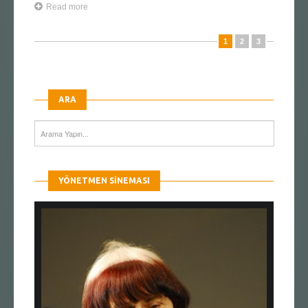
Read more
1
2
3
ARA
YÖNETMEN SINEMASI