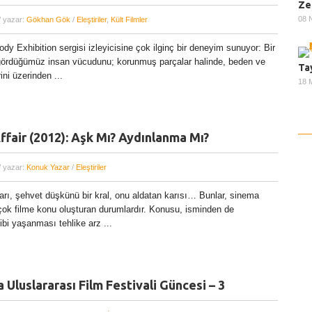
Ze
08 
/ yazar:
Gökhan Gök
/
Eleştiriler
,
Kült Filmler
 Exhibition sergisi izleyicisine çok ilginç bir deneyim sunuyor: Bir
gördüğümüz insan vücudunu; korunmuş parçalar halinde, beden ve
Ta
ini üzerinden ...
18 
ffair (2012): Aşk Mı? Aydınlanma Mı?
/ yazar:
Konuk Yazar
/
Eleştiriler
ları, şehvet düşkünü bir kral, onu aldatan karısı… Bunlar, sinema
rçok filme konu oluşturan durumlardır. Konusu, isminden de
ibi yaşanması tehlike arz ...
 Uluslararası Film Festivali Güncesi – 3