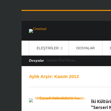
ELEŞTIRILER
DOSYALAR
Dosyalar
Cannes Özel Dosya
Aylık Arşiv:
Kasım 2013
İki Kültü
“Serseri 