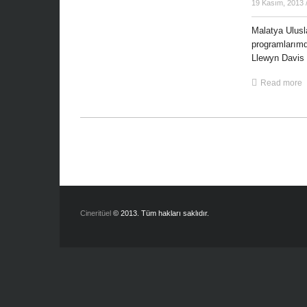
19 Kasım, 2013
Malatya Ulusl
programlarımd
Llewyn Davis (
Read more
Cineritüel
© 2013. Tüm hakları saklıdır.