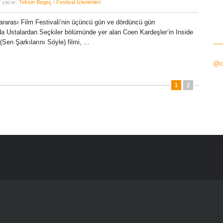
/ yazar:
Teksin Begeç
/
Festival İzlenimleri
ararası Film Festivali’nin üçüncü gün ve dördüncü gün
a Ustalardan Seçkiler bölümünde yer alan Coen Kardeşler’in Inside
Sen Şarkılarını Söyle) filmi, ...
@ci
1
2