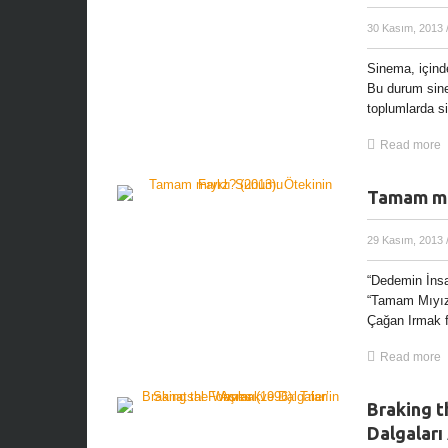
30 Kasım, 2013
Sinema, içinde 
Bu durum sinem
toplumlarda si
Read more
Tamam mıy
29 Kasım, 2013
“Dedemin İnsa
“Tamam Mıyız?”
Çağan Irmak fi
Read more
Braking t
Dalgalar