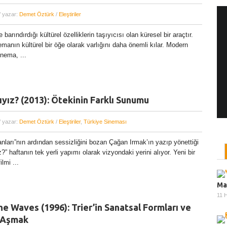
/ yazar:
Demet Öztürk
/
Eleştiriler
barındırdığı kültürel özelliklerin taşıyıcısı olan küresel bir araçtır.
Yönetmen Sineması: Jane Campion
anın kültürel bir öğe olarak varlığını daha önemli kılar. Modern
07 Kasım, 2017
/ yazar:
Dilan Salkaya
nema, ...
Uzun metrajları bir yana, adını son dönemde en
çok Top of the Lake dizisi ile duyduğumuz Yeni
Zelandalı yönetmen ...
ız? (2013): Ötekinin Farklı Sunumu
/ yazar:
Demet Öztürk
/
Eleştiriler
,
Türkiye Sineması
nları”nın ardından sessizliğini bozan Çağan Irmak’ın yazıp yönettiği
 haftanın tek yerli yapımı olarak vizyondaki yerini alıyor. Yeni bir
lmi ...
Ma
11 
he Waves (1996): Trier’in Sanatsal Formları ve
ı Aşmak