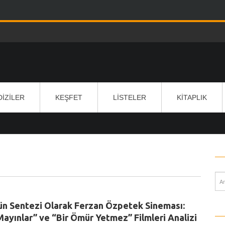
DIZILER
KEŞFET
LISTELER
KITAPLIK
rün Sentezi Olarak Ferzan Özpetek Sineması:
Mayınlar” ve “Bir Ömür Yetmez” Filmleri Analizi