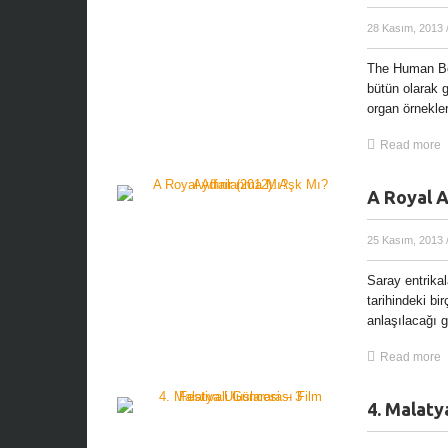
28 Kasım, 2013
The Human Body
bütün olarak 
organ örnekler
Read more
A Royal A
25 Kasım, 2013
Saray entrika
tarihindeki bi
anlaşılacağı g
Read more
4. Malatya