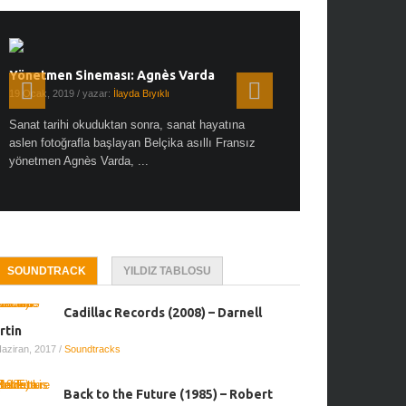
Yönetmen Sineması: Agnès Varda
Yönetmen Sineması: A
19 Ocak, 2019
/ yazar:
İlayda Bıyıklı
30 Aralık, 2018
/ yazar:
Demet
Sanat tarihi okuduktan sonra, sanat hayatına
Çok sevdiğim bir söz var “
aslen fotoğrafla başlayan Belçika asıllı Fransız
Hitchcock dünya sinema t
yönetmen Agnès Varda, ...
biricik ...
SOUNDTRACK
YILDIZ TABLOSU
Cadillac Records (2008) – Darnell
rtin
Haziran, 2017
/
Soundtracks
Back to the Future (1985) – Robert