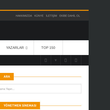
HAKKIMIZDA
KÜNYE
İLETIŞIM
EKIBE DAHIL OL
YAZARLAR
TOP 150
ARA
YÖNETMEN SINEMASI