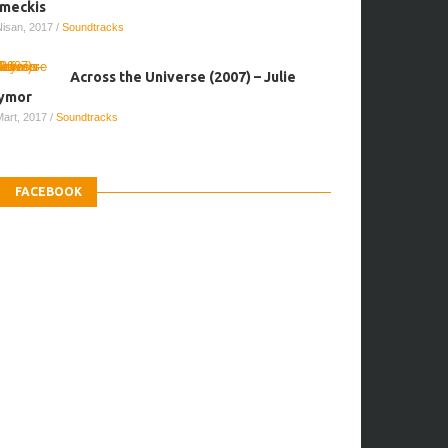
meckis
Nisan, 2017
/
Soundtracks
Across the Universe (2007) – Julie
ymor
Mart, 2017
/
Soundtracks
FACEBOOK