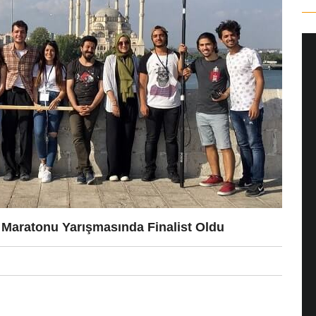
ı: Jane Campion
ilan Salkaya
yana, adını son dönemde en
dizisi ile duyduğumuz Yeni
..
 Maratonu Yarışmasında Finalist Oldu