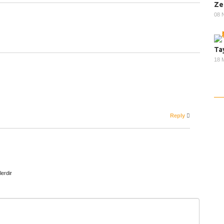
Ta
18 
Reply
lerdir