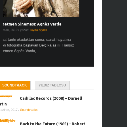
SOUNDTRACK
YILDIZ TABLOSU
Cadillac Records (2008) – Darnell
rtin
Haziran, 2017
/
Soundtracks
Back to the Future (1985) – Robert
meckis
Nisan, 2017
/
Soundtracks