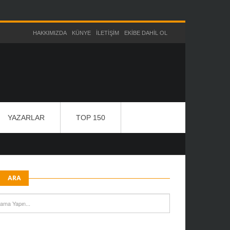
HAKKIMIZDA
KÜNYE
İLETIŞIM
EKIBE DAHIL OL
YAZARLAR
TOP 150
ARA