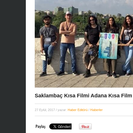
Yönetmen Sinemas
07 Kasım, 2017
/ yazar:
D
Uzun metrajları bir 
çok Top of the Lake 
Zelandalı yönetmen .
Saklambaç Kısa Filmi Adana Kısa Film
27 Eylül, 2017
/ yazar:
Haber Editörü
/
Haberler