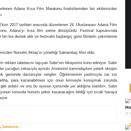
nlenen Adana Kısa Film Maratonu finalistlerinden biri ekibimizden
u.
kim 2017 tarihleri arasında düzenlenen 24. Uluslararası Adana Film
Yönetmen Sineması: Agnès Varda
onu, Adana’yı kısa film setine dönüştürdü. Festival kapsamında
19 Ocak, 2019
/ yazar:
İlayda Bıyıklı
bin lira destek aldı ve festivalin başlangıç günü filmlerin çekimlerine
Sanat tarihi okuduktan sonra, sanat hayatına
aslen fotoğrafla başlayan Belçika asıllı Fransız
imizden Nurselin Aktaş’ın yönettiği Saklambaç filmi oldu.
yönetmen Agnès Varda, ...
 reklam tabelasını taşıyan Sabri’nin hikayesini konu ediniyor. Sabri
bir çocuğun zekasıyla aynıdır. Annesinin karnındayken yeterli oksijen
ok gerisinde davranışlar sergiler. Öğretmeninin yardımıyla zar zor
eliha, para kazanabilmesi için onun kimseyle konuşmak zorunda
 gibi anlatır ve onu bu oyunun içerisinde yer aldığına inandırır. Sabri
yunun sonunda horozlu şeker kazanacağını bildiği için sıcak havaya
Ma
ezer.
11 
Ze
ş
,
Saklambaç
08 