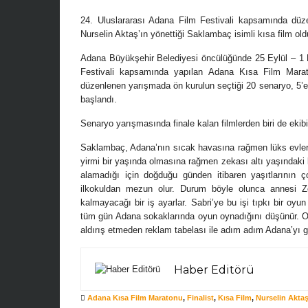
24. Uluslararası Adana Film Festivali kapsamında düze
Nurselin Aktaş’ın yönettiği Saklambaç isimli kısa film old
Adana Büyükşehir Belediyesi öncülüğünde 25 Eylül – 1 E
Festivali kapsamında yapılan Adana Kısa Film Marat
düzenlenen yarışmada ön kurulun seçtiği 20 senaryo, 5’er 
başlandı.
Senaryo yarışmasında finale kalan filmlerden biri de ekib
Saklambaç, Adana’nın sıcak havasına rağmen lüks evlerin
yirmi bir yaşında olmasına rağmen zekası altı yaşındaki 
alamadığı için doğduğu günden itibaren yaşıtlarının ç
ilkokuldan mezun olur. Durum böyle olunca annesi Z
kalmayacağı bir iş ayarlar. Sabri’ye bu işi tıpkı bir oyun
tüm gün Adana sokaklarında oyun oynadığını düşünür. O
aldırış etmeden reklam tabelası ile adım adım Adana’yı g
Haber Editörü
Adana Kısa Film Maratonu
,
Finalist
,
Kısa Film
,
Nurselin Akta