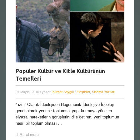
Popüler Kültür ve Kitle Kültürünün
Temelleri
07 Mayıs, 2016
/ yazar:
Kürşat Saygılı
/
Eleştiriler
,
Sinema Yazıları
“-izm” Olarak İdeolojiden Hegemonik İdeolojiye İdeoloji
genel olarak yeni bir toplumsal yapı kurmaya yönelen
siyasal hareketlerin görüşlerini dile getiren, yeni toplumun
nasıl bir toplum olması ...
Read more