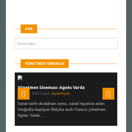
ARA
YÖNETMEN SINEMASI
Yönetmen Sineması: Agnès Varda
Yönetmen
19 Ocak, 2019
/ yazar:
İlayda Bıyıklı
30 Aralık, 2
en çok Top
Sanat tarihi okuduktan sonra, sanat hayatına aslen
Çok sevdiğ
alı
fotoğrafla başlayan Belçika asıllı Fransız yönetmen
Hitchcock 
Agnès Varda, ...