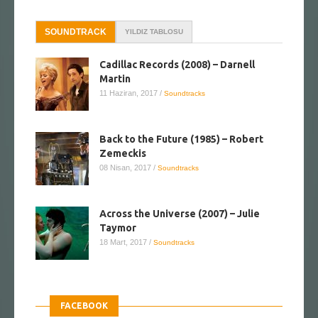
SOUNDTRACK
YILDIZ TABLOSU
Cadillac Records (2008) – Darnell
Martin
11 Haziran, 2017
/
Soundtracks
Back to the Future (1985) – Robert
Zemeckis
08 Nisan, 2017
/
Soundtracks
Across the Universe (2007) – Julie
Taymor
18 Mart, 2017
/
Soundtracks
FACEBOOK