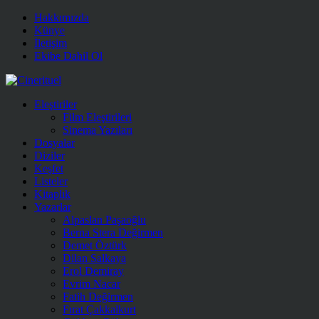
Hakkımızda
Künye
İletişim
Ekibe Dahil Ol
Eleştiriler
Film Eleştirileri
Sinema Yazıları
Dosyalar
Diziler
Keşfet
Listeler
Kitaplık
Yazarlar
Alpaslan Paşaoğlu
Berna Stera Değirmen
Demet Öztürk
Dilan Salkaya
Erol Demiray
Evrim Nacar
Fatih Değirmen
Fırat Çakkalkurt