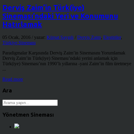
Derviş Zaim’in Türk(iye)
Sineması’ndaki Yeri ve Konumunu
Hatırlamak
05 Ocak, 2016
/ yazar:
Kürşat Saygılı
/
Derviş Zaim
,
Eleştiriler
,
Türkiye Sineması
Paradigmalar Karşısında Derviş Zaim’in Sinemasını Yorumlamak
Derviş Zaim’in Türk(iye) Sineması’ndaki yerini anlamak için
Türk(iye) Sineması’nın 1990’lı yıllarına -yani Zaim’in film üretmeye
...
Read more
Ara
Yönetmen Sineması