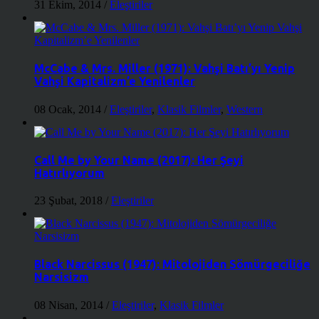
31 Ekim, 2014
/
Eleştiriler
McCabe & Mrs. Miller (1971): Vahşi Batı’yı Yenip
Vahşi Kapitalizm’e Yenilenler
08 Ocak, 2014
/
Eleştiriler
,
Klasik Filmler
,
Western
Call Me by Your Name (2017): Her Şeyi
Hatırlıyorum
23 Şubat, 2018
/
Eleştiriler
Black Narcissus (1947): Mitolojiden Sömürgeciliğe
Narsisizm
08 Nisan, 2014
/
Eleştiriler
,
Klasik Filmler