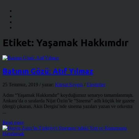
Etiket:
Yaşamak Hakkımdır
Batının Gözü: Atıf Yılmaz
25 Temmuz, 2019
/ yazar:
Kürşat Saygılı
/
Eleştiriler
Adını “Yaşamak Hakkımdır” koyduğumuz senaryo tamamlanmıştı.
Ankara’da o sıralarda Nijat Özön’le “Sinema” adlı küçük bir gazete
(dergi) çıkaran, Akis Dergisi’nde sinema yazıları yazan ve orkestra
...
Read more