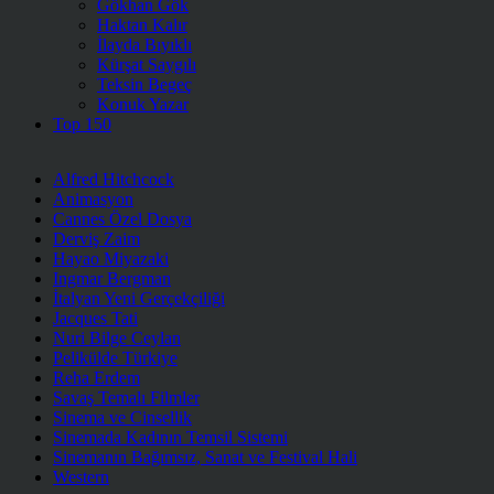
Gökhan Gök
Haktan Kalır
İlayda Bıyıklı
Kürşat Saygılı
Teksin Begeç
Konuk Yazar
Top 150
Alfred Hitchcock
Animasyon
Cannes Özel Dosya
Derviş Zaim
Hayao Miyazaki
Ingmar Bergman
İtalyan Yeni Gerçekçiliği
Jacques Tati
Nuri Bilge Ceylan
Pelikülde Türkiye
Reha Erdem
Savaş Temalı Filmler
Sinema ve Cinsellik
Sinemada Kadının Temsil Sistemi
Sinemanın Bağımsız, Sanat ve Festival Hali
Western