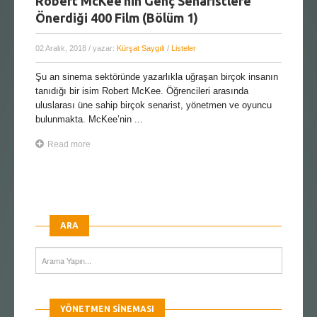
Robert McKee’nin Genç Senaristlere
Önerdiği 400 Film (Bölüm 1)
02 Aralık, 2018
/ yazar:
Kürşat Saygılı
/
Listeler
Şu an sinema sektöründe yazarlıkla uğraşan birçok insanın
tanıdığı bir isim Robert McKee. Öğrencileri arasında
uluslarası üne sahip birçok senarist, yönetmen ve oyuncu
bulunmakta. McKee’nin ...
Read more
ARA
YÖNETMEN SINEMASI