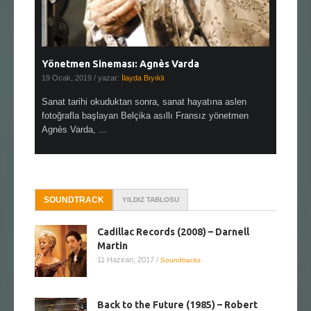
Yönetmen Sineması: Agnès Varda
Yönetmen
19 Ocak, 2019
/ yazar:
İlayda Bıyıklı
30 Aralık, 2
en çok Top
Sanat tarihi okuduktan sonra, sanat hayatına aslen
Çok sevdiğ
alı
fotoğrafla başlayan Belçika asıllı Fransız yönetmen
Hitchcock 
Agnès Varda, ...
SOUNDTRACK
YILDIZ TABLOSU
Cadillac Records (2008) – Darnell
Martin
11 Haziran, 2017
/
Soundtracks
Back to the Future (1985) – Robert