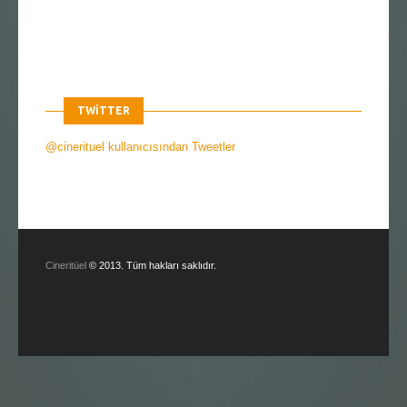
TWITTER
@cinerituel kullanıcısından Tweetler
Cineritüel
© 2013. Tüm hakları saklıdır.