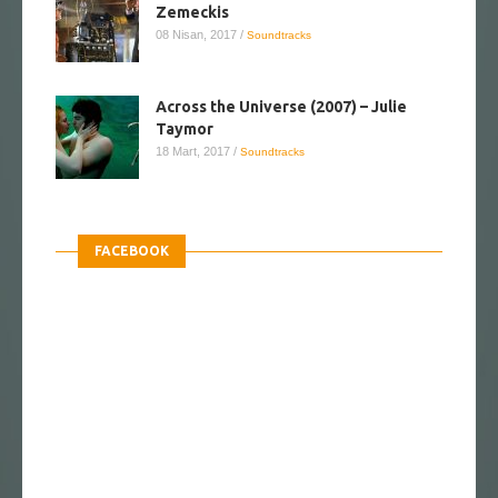
Zemeckis
08 Nisan, 2017
/
Soundtracks
Across the Universe (2007) – Julie
Taymor
18 Mart, 2017
/
Soundtracks
FACEBOOK