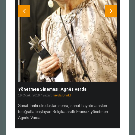
Yönetmen Sineması: Agnès Varda
Yönetmen
19 Ocak, 2019
/ yazar:
İlayda Bıyıklı
30 Aralık, 2
en çok Top
Sanat tarihi okuduktan sonra, sanat hayatına aslen
Çok sevdiğ
alı
fotoğrafla başlayan Belçika asıllı Fransız yönetmen
Hitchcock 
Agnès Varda, ...