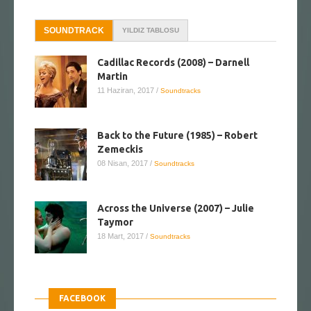
SOUNDTRACK
YILDIZ TABLOSU
Cadillac Records (2008) – Darnell
Martin
11 Haziran, 2017
/
Soundtracks
Back to the Future (1985) – Robert
Zemeckis
08 Nisan, 2017
/
Soundtracks
Across the Universe (2007) – Julie
Taymor
18 Mart, 2017
/
Soundtracks
FACEBOOK