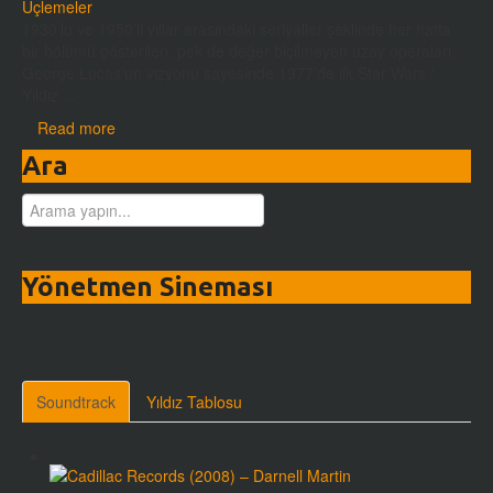
Üçlemeler
1930’lu ve 1950’li yıllar arasındaki seriyaller şeklinde her hafta
bir bölümü gösterilen, pek de değer biçilmeyen uzay operaları,
George Lucas’un vizyonu sayesinde 1977’de ilk Star Wars /
Yıldız ...
Read more
Ara
Yönetmen Sineması
Soundtrack
Yıldız Tablosu