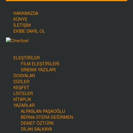
HAKKIMIZDA
KÜNYE
İLETIŞIM
EKIBE DAHIL OL
ELEŞTIRILER
FILM ELEŞTIRILERI
SINEMA YAZILARI
DOSYALAR
DIZILER
KEŞFET
LISTELER
KITAPLIK
YAZARLAR
ALPASLAN PAŞAOĞLU
BERNA STERA DEĞIRMEN
DEMET ÖZTÜRK
DILAN SALKAYA