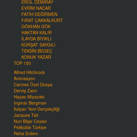
EROL DEMIRAY
EVRIM NACAR
FATIH DEĞIRMEN
FIRAT ÇAKKALKURT
GÖKHAN GÖK
HAKTAN KALIR
İLAYDA BIYIKLI
KÜRŞAT SAYGILI
TEKSIN BEGEÇ
KONUK YAZAR
TOP 150
Alfred Hitchcock
Animasyon
Cannes Özel Dosya
Derviş Zaim
Hayao Miyazaki
Ingmar Bergman
İtalyan Yeni Gerçekçiliği
Jacques Tati
Nuri Bilge Ceylan
Pelikülde Türkiye
Reha Erdem