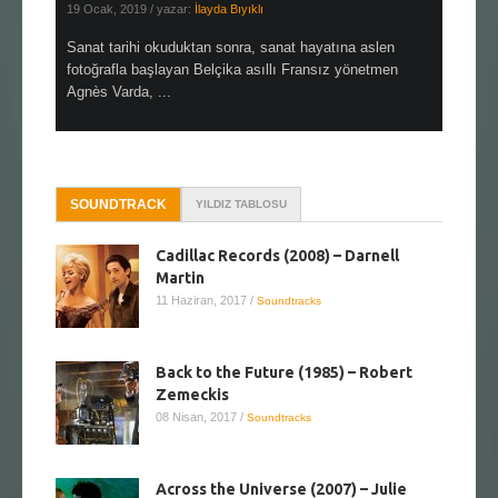
19 Ocak, 2019
/ yazar:
İlayda Bıyıklı
30 Aralık, 2
en çok Top
Sanat tarihi okuduktan sonra, sanat hayatına aslen
Çok sevdiğ
alı
fotoğrafla başlayan Belçika asıllı Fransız yönetmen
Hitchcock 
Agnès Varda, ...
SOUNDTRACK
YILDIZ TABLOSU
Cadillac Records (2008) – Darnell
Martin
11 Haziran, 2017
/
Soundtracks
Back to the Future (1985) – Robert
Zemeckis
08 Nisan, 2017
/
Soundtracks
Across the Universe (2007) – Julie