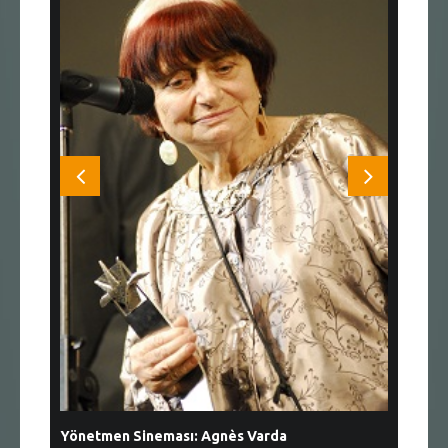
Yönetmen Sineması: Agnès Varda
Yönetmen