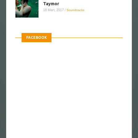
Taymor
18 Mart, 2017
/
Soundtracks
FACEBOOK