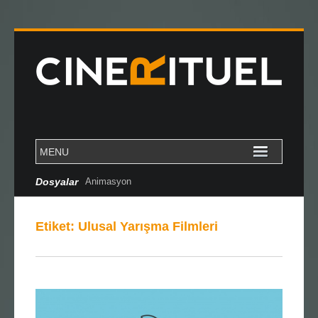
Dosyalar
Animasyon
Etiket:
Ulusal Yarışma Filmleri