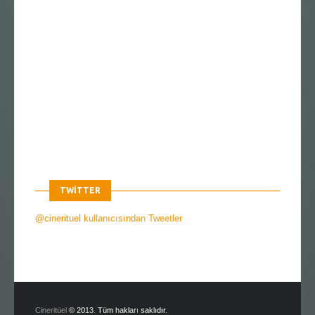
TWITTER
@cinerituel kullanıcısından Tweetler
Cineritüel
© 2013. Tüm hakları saklıdır.