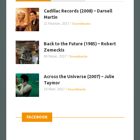
Cadillac Records (2008) – Darnell
Martin
11 Haziran, 2017
/
Soundtracks
Back to the Future (1985) – Robert
Zemeckis
08 Nisan, 2017
/
Soundtracks
Across the Universe (2007) – Julie
Taymor
18 Mart, 2017
/
Soundtracks
FACEBOOK