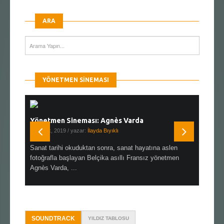
ARA
YÖNETMEN SINEMASI
Yönetmen Sineması: Agnès Varda
Yönetmen
19 Ocak, 2019
/ yazar:
İlayda Bıyıklı
30 Aralık, 2
en çok Top
Sanat tarihi okuduktan sonra, sanat hayatına aslen
Çok sevdiğ
alı
fotoğrafla başlayan Belçika asıllı Fransız yönetmen
Hitchcock 
Agnès Varda, ...
SOUNDTRACK
YILDIZ TABLOSU