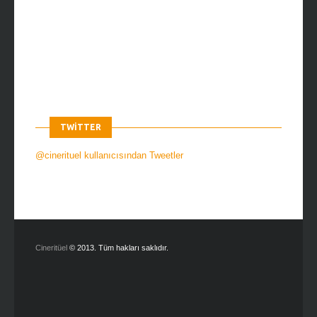
TWITTER
@cinerituel kullanıcısından Tweetler
Cineritüel
© 2013. Tüm hakları saklıdır.