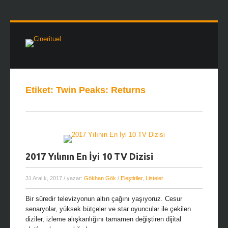
Etiket:
Twin Peaks: Returns
2017 Yılının En İyi 10 TV Dizisi
31 Aralık, 2017
/ yazar:
Gökhan Gök
/
Eleştiriler
,
Listeler
Bir süredir televizyonun altın çağını yaşıyoruz. Cesur
senaryolar, yüksek bütçeler ve star oyuncular ile çekilen
diziler, izleme alışkanlığını tamamen değiştiren dijital