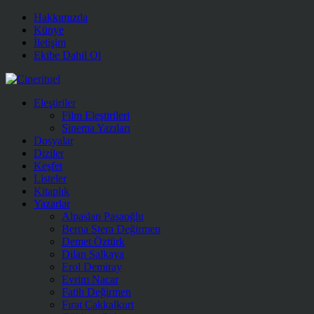
Hakkımızda
Künye
İletişim
Ekibe Dahil Ol
Eleştiriler
Film Eleştirileri
Sinema Yazıları
Dosyalar
Diziler
Keşfet
Listeler
Kitaplık
Yazarlar
Alpaslan Paşaoğlu
Berna Stera Değirmen
Demet Öztürk
Dilan Salkaya
Erol Demiray
Evrim Nacar
Fatih Değirmen
Fırat Çakkalkurt