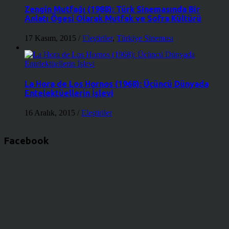
Zengin Mutfağı (1988): Türk Sinemasında Bir
Anlatı Ögesi Olarak Mutfak ve Sofra Kültürü
17 Kasım, 2015
/
Eleştiriler
,
Türkiye Sineması
La Hora de Los Hornos (1968): Üçüncü Dünyada
Entelektüellerin İşlevi
16 Aralık, 2015
/
Eleştiriler
Facebook