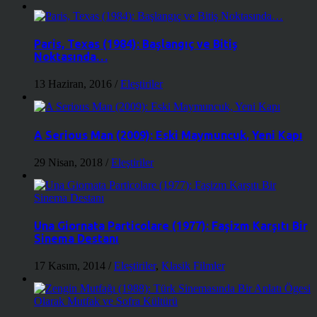
Paris, Texas (1984): Başlangıç ve Bitiş
Noktasında…
13 Haziran, 2016
/
Eleştiriler
A Serious Man (2009): Eski Maymuncuk, Yeni Kapı
29 Nisan, 2018
/
Eleştiriler
Una Giornata Particolare (1977): Faşizm Karşıtı Bir
Sinema Destanı
17 Kasım, 2014
/
Eleştiriler
,
Klasik Filmler