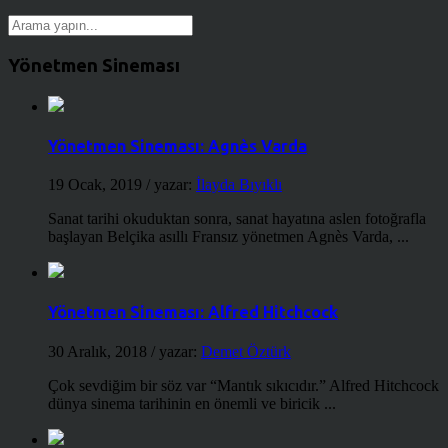
Yönetmen Sineması
Yönetmen Sineması: Agnès Varda
19 Ocak, 2019
/ yazar:
İlayda Bıyıklı
Sanat tarihi okuduktan sonra, sanat hayatına aslen fotoğrafla
başlayan Belçika asıllı Fransız yönetmen Agnès Varda, ...
Yönetmen Sineması: Alfred Hitchcock
30 Aralık, 2018
/ yazar:
Demet Öztürk
Çok sevdiğim bir söz var “Mantık sıkıcıdır.” Alfred Hitchcock
dünya sinema tarihinin en önemli ve biricik ...