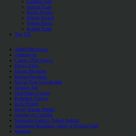
Gökhan Gök
Haktan Kalır
İlayda Bıyıklı
Kürşat Saygılı
Teksin Begeç
Konuk Yazar
Top 150
Alfred Hitchcock
Animasyon
Cannes Özel Dosya
Derviş Zaim
Hayao Miyazaki
Ingmar Bergman
İtalyan Yeni Gerçekçiliği
Jacques Tati
Nuri Bilge Ceylan
Pelikülde Türkiye
Reha Erdem
Savaş Temalı Filmler
Sinema ve Cinsellik
Sinemada Kadının Temsil Sistemi
Sinemanın Bağımsız, Sanat ve Festival Hali
Western