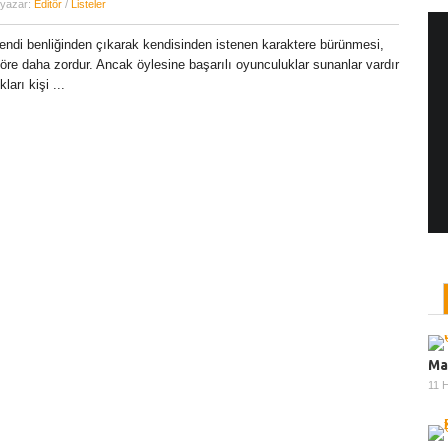
 yazar:
Editör
/
Listeler
endi benliğinden çıkarak kendisinden istenen karaktere bürünmesi,
göre daha zordur. Ancak öylesine başarılı oyunculuklar sunanlar vardır
Yönetmen Sineması: Jane Campion
ları kişi ...
07 Kasım, 2017
/ yazar:
Dilan Salkaya
Uzun metrajları bir yana, adını son dönemde en
çok Top of the Lake dizisi ile duyduğumuz Yeni
Zelandalı yönetmen ...
Ma
11 