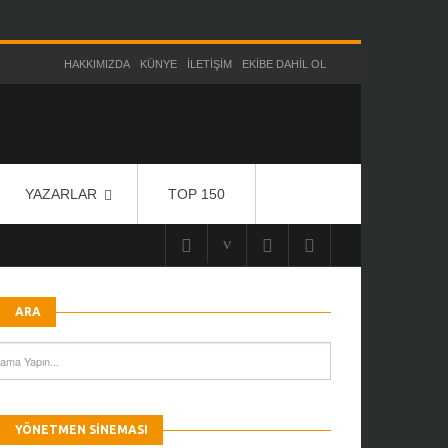
HAKKIMIZDA
KÜNYE
İLETIŞIM
EKIBE DAHIL OL
YAZARLAR
TOP 150
ARA
YÖNETMEN SINEMASI