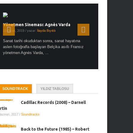
Yönetmen Sineması: Agnès Varda
Yönetmen Sineması: A
19 Ocak, 2019
/ yazar:
İlayda Bıyıklı
30 Aralık, 2018
/ yazar:
Demet
Sanat tarihi okuduktan sonra, sanat hayatına
Çok sevdiğim bir söz var “
aslen fotoğrafla başlayan Belçika asıllı Fransız
Hitchcock dünya sinema t
yönetmen Agnès Varda, ...
biricik ...
SOUNDTRACK
YILDIZ TABLOSU
Cadillac Records (2008) – Darnell
rtin
Haziran, 2017
/
Soundtracks
Back to the Future (1985) – Robert