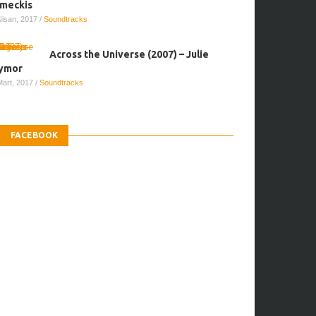
meckis
Nisan, 2017
/
Soundtracks
Across the Universe (2007) – Julie
ymor
Mart, 2017
/
Soundtracks
FACEBOOK