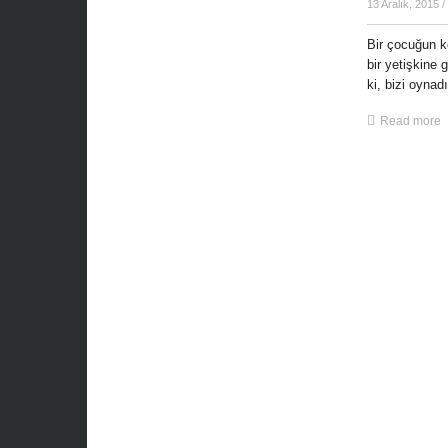
13 Aralık, 2015
/
Bir çocuğun k
bir yetişkine 
ki, bizi oynadık
Read more