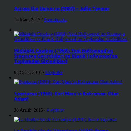
Across the Universe (2007) – Julie Taymor
18 Mart, 2017
/
Soundtracks
Midnight Cowboy (1969): Yeni Hollywood’un
Sinemaya Getirdikleri ve Klasik Hollywood’un
Toplumdan Gizledikleri
05 Ocak, 2016
/
Eleştiriler
Spartacus (1960): Karl Marx’ın Kahramanı Olan
Adam!
30 Aralık, 2015
/
Eleştiriler