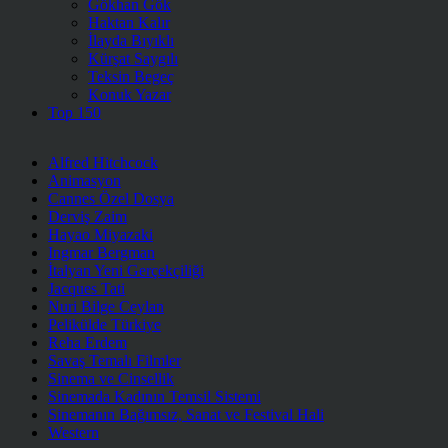
Gökhan Gök
Haktan Kalır
İlayda Bıyıklı
Kürşat Saygılı
Teksin Begeç
Konuk Yazar
Top 150
Alfred Hitchcock
Animasyon
Cannes Özel Dosya
Derviş Zaim
Hayao Miyazaki
Ingmar Bergman
İtalyan Yeni Gerçekçiliği
Jacques Tati
Nuri Bilge Ceylan
Pelikülde Türkiye
Reha Erdem
Savaş Temalı Filmler
Sinema ve Cinsellik
Sinemada Kadının Temsil Sistemi
Sinemanın Bağımsız, Sanat ve Festival Hali
Western