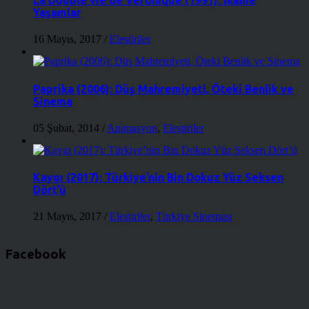
La Double vie de Véronique (1991): İkame
Yaşamlar
16 Mayıs, 2017
/
Eleştiriler
Paprika (2006): Düş Mahremiyeti, Öteki Benlik ve
Sinema
05 Şubat, 2014
/
Animasyon
,
Eleştiriler
Kaygı (2017): Türkiye’nin Bin Dokuz Yüz Seksen
Dört’ü
21 Mayıs, 2017
/
Eleştiriler
,
Türkiye Sineması
Facebook