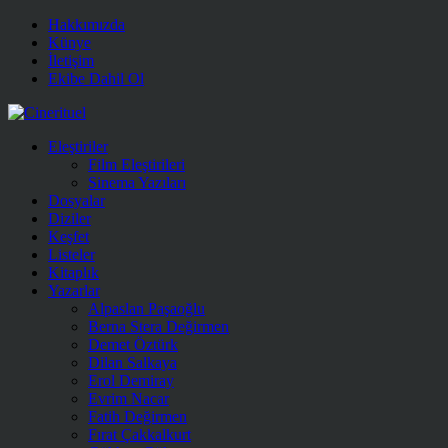
Hakkımızda
Künye
İletişim
Ekibe Dahil Ol
Eleştiriler
Film Eleştirileri
Sinema Yazıları
Dosyalar
Diziler
Keşfet
Listeler
Kitaplık
Yazarlar
Alpaslan Paşaoğlu
Berna Stera Değirmen
Demet Öztürk
Dilan Salkaya
Erol Demiray
Evrim Nacar
Fatih Değirmen
Fırat Çakkalkurt