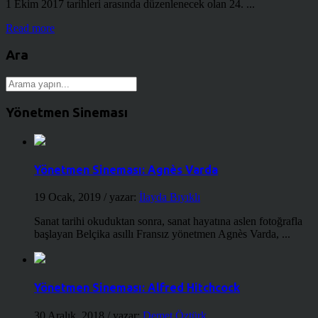
1 Ekim 2017 tarihleri arasında düzenlenecek olan 24. ...
Read more
Ara
Yönetmen Sineması
Yönetmen Sineması: Agnès Varda
19 Ocak, 2019
/ yazar:
İlayda Bıyıklı
Sanat tarihi okuduktan sonra, sanat hayatına aslen fotoğrafla
başlayan Belçika asıllı Fransız yönetmen Agnès Varda, ...
Yönetmen Sineması: Alfred Hitchcock
30 Aralık, 2018
/ yazar:
Demet Öztürk