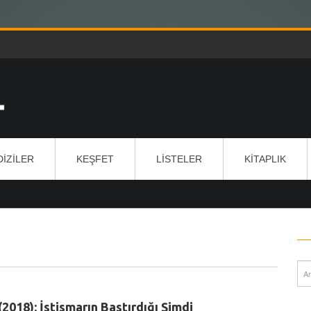
DIZILER
KEŞFET
LISTELER
KITAPLIK
(2018): İstismarın Bastırdığı Şimdi