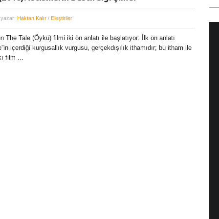
 yazar:
Haktan Kalır
/
Eleştiriler
n The Tale (Öykü) filmi iki ön anlatı ile başlatıyor: İlk ön anlatı
e”in içerdiği kurgusallık vurgusu, gerçekdışılık ithamıdır; bu itham ile
ı film ...