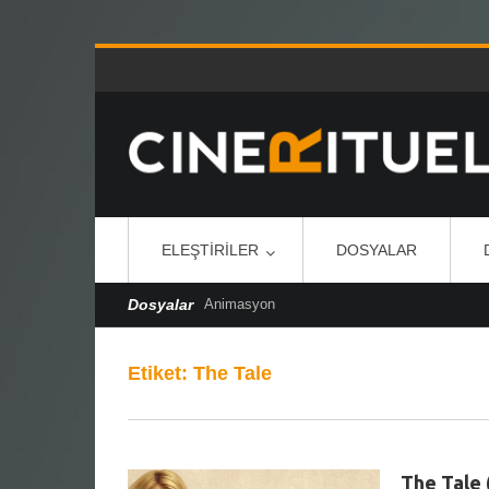
ELEŞTIRILER
DOSYALAR
Dosyalar
Animasyon
Etiket:
The Tale
The Tale 