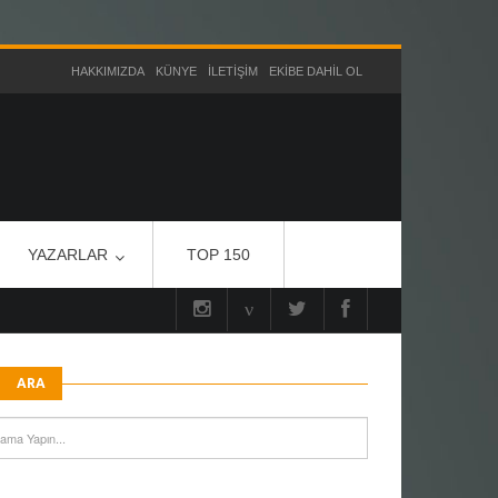
HAKKIMIZDA
KÜNYE
İLETIŞIM
EKIBE DAHIL OL
YAZARLAR
TOP 150
ARA