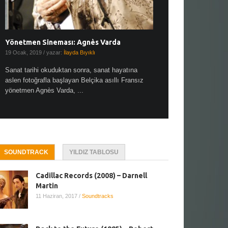
Yönetmen Sineması: Agnès Varda
Yönetmen Sineması: A
19 Ocak, 2019
/ yazar:
İlayda Bıyıklı
30 Aralık, 2018
/ yazar:
Demet
Sanat tarihi okuduktan sonra, sanat hayatına
Çok sevdiğim bir söz var “
aslen fotoğrafla başlayan Belçika asıllı Fransız
Hitchcock dünya sinema t
yönetmen Agnès Varda, ...
biricik ...
SOUNDTRACK
YILDIZ TABLOSU
Cadillac Records (2008) – Darnell
Martin
11 Haziran, 2017
/
Soundtracks