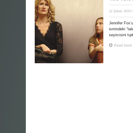
12 Şubat, 2019
/
Jennifer Fox’u
ismindeki “tal
seyircisini tıpk
Read more