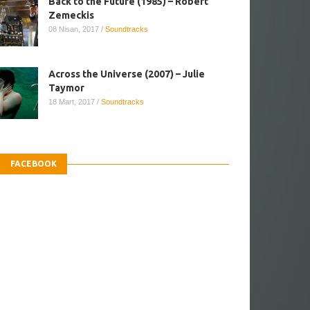
Back to the Future (1985) – Robert
Zemeckis
08 Nisan, 2017
/
Soundtracks
Across the Universe (2007) – Julie
Taymor
18 Mart, 2017
/
Soundtracks
FACEBOOK