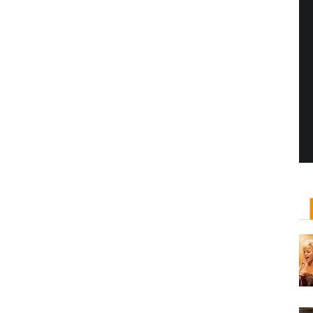
Yönetmen Sineması: Jane Campion
07 Kasım, 2017
/ yazar:
Dilan Salkaya
Uzun metrajları bir yana, adını son dönemde en
çok Top of the Lake dizisi ile duyduğumuz Yeni
Zelandalı yönetmen ...