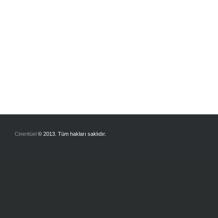
Cineritüel
© 2013. Tüm hakları saklıdır.