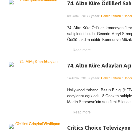
74. Altın Küre Ödülleri Sah
09 Ocak, 2017
/ yazar:
Haber Editörü
/
Haber
74. Altın Küre Ödülleri komedyen Jim
sahiplerini buldu. Gecede Meryl Stree
Ödülü takdim edildi. Komedi ve Müzikal
Read more
74. Altın Küre Adayları Açı
14 Aralık, 2016
/ yazar:
Haber Editörü
/
Haber
Hollywood Yabancı Basın Birliği (HFP
adaylarını açıkladı. 8 Ocak’ta sahiple
Martin Scorsese’nin son filmi Silence’ı
Read more
Critics Choice Televizyon 