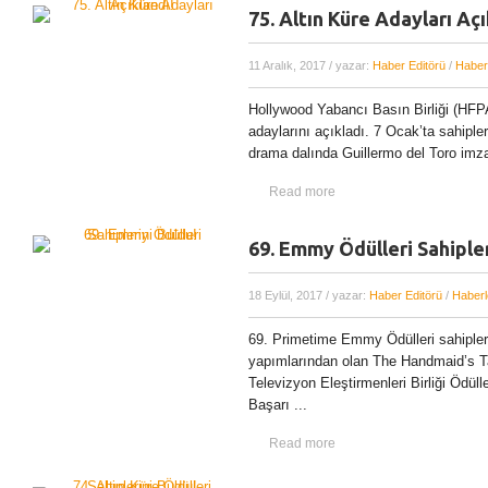
75. Altın Küre Adayları Açı
11 Aralık, 2017
/ yazar:
Haber Editörü
/
Haber
Hollywood Yabancı Basın Birliği (HFP
adaylarını açıkladı. 7 Ocak’ta sahipler
drama dalında Guillermo del Toro imza
Read more
69. Emmy Ödülleri Sahipler
18 Eylül, 2017
/ yazar:
Haber Editörü
/
Haberl
69. Primetime Emmy Ödülleri sahipleri
yapımlarından olan The Handmaid’s Ta
Televizyon Eleştirmenleri Birliği Ödü
Başarı ...
Read more