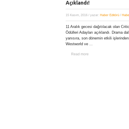
Açıklandı!
15 Kasım, 2016
/ yazar:
Haber Editörü
/
Habe
11 Aralık gecesi dağıtılacak olan Crit
Ödülleri Adayları açıklandı. Drama d
yanısıra, son dönemin etkili işlerinde
Westworld ve ...
Read more