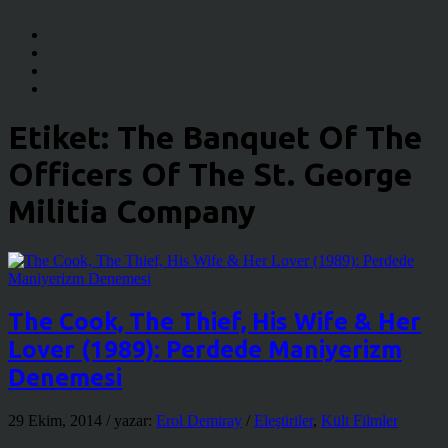
Etiket:
The Banquet Of The
Officers Of The St. George
Militia Company
The Cook, The Thief, His Wife & Her
Lover (1989): Perdede Maniyerizm
Denemesi
29 Ekim, 2014
/ yazar:
Erol Demiray
/
Eleştiriler
,
Kült Filmler