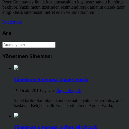
Peter Greenaway ile ilk kez tanışacakları kuşkusuz sancılı bir süreç
bekliyor. Yazılı metin üzerinden resimlendirerek anlatım olarak tabir
ettiği klasik sinemadan nefret eden ve sanatların en ...
Read more
Ara
Yönetmen Sineması
Yönetmen Sineması: Agnès Varda
19 Ocak, 2019
/ yazar:
İlayda Bıyıklı
Sanat tarihi okuduktan sonra, sanat hayatına aslen fotoğrafla
başlayan Belçika asıllı Fransız yönetmen Agnès Varda, ...
Yönetmen Sineması: Alfred Hitchcock