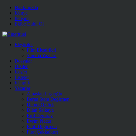
Hakkımızda
Künye
İletişim
Ekibe Dahil Ol
Eleştiriler
Film Eleştirileri
Sinema Yazıları
Dosyalar
Diziler
Keşfet
Listeler
Kitaplık
Yazarlar
Alpaslan Paşaoğlu
Berna Stera Değirmen
Demet Öztürk
Dilan Salkaya
Erol Demiray
Evrim Nacar
Fatih Değirmen
Fırat Çakkalkurt