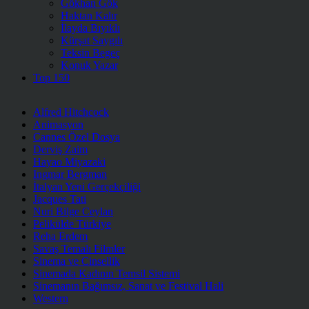
Gökhan Gök
Haktan Kalır
İlayda Bıyıklı
Kürşat Saygılı
Teksin Begeç
Konuk Yazar
Top 150
Alfred Hitchcock
Animasyon
Cannes Özel Dosya
Derviş Zaim
Hayao Miyazaki
Ingmar Bergman
İtalyan Yeni Gerçekçiliği
Jacques Tati
Nuri Bilge Ceylan
Pelikülde Türkiye
Reha Erdem
Savaş Temalı Filmler
Sinema ve Cinsellik
Sinemada Kadının Temsil Sistemi
Sinemanın Bağımsız, Sanat ve Festival Hali
Western