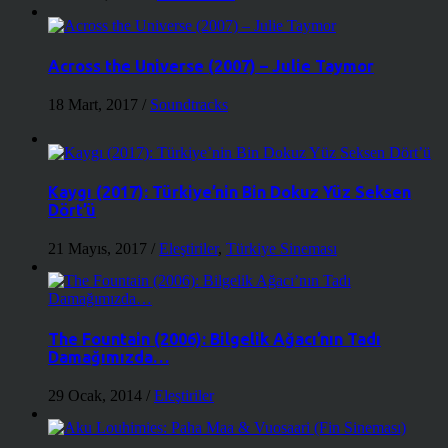
Across the Universe (2007) – Julie Taymor
18 Mart, 2017
/
Soundtracks
Kaygı (2017): Türkiye’nin Bin Dokuz Yüz Seksen
Dört’ü
21 Mayıs, 2017
/
Eleştiriler
,
Türkiye Sineması
The Fountain (2006): Bilgelik Ağacı’nın Tadı
Damağımızda…
29 Ocak, 2014
/
Eleştiriler