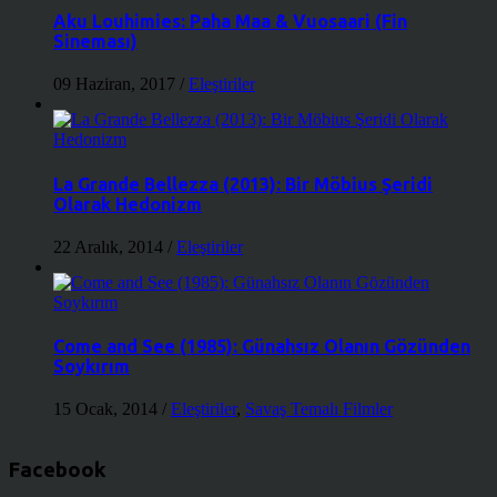
Aku Louhimies: Paha Maa & Vuosaari (Fin
Sineması)
09 Haziran, 2017
/
Eleştiriler
La Grande Bellezza (2013): Bir Möbius Şeridi
Olarak Hedonizm
22 Aralık, 2014
/
Eleştiriler
Come and See (1985): Günahsız Olanın Gözünden
Soykırım
15 Ocak, 2014
/
Eleştiriler
,
Savaş Temalı Filmler
Facebook