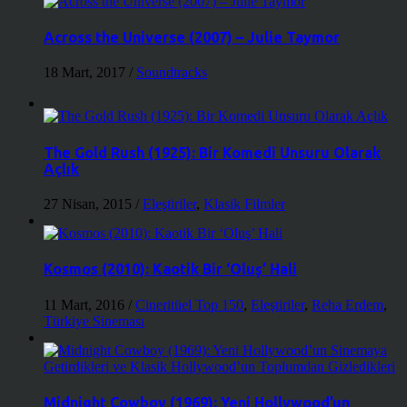
Across the Universe (2007) – Julie Taymor
18 Mart, 2017
/
Soundtracks
The Gold Rush (1925): Bir Komedi Unsuru Olarak
Açlık
27 Nisan, 2015
/
Eleştiriler
,
Klasik Filmler
Kosmos (2010): Kaotik Bir ‘Oluş’ Hali
11 Mart, 2016
/
Cineritüel Top 150
,
Eleştiriler
,
Reha Erdem
,
Türkiye Sineması
Midnight Cowboy (1969): Yeni Hollywood’un