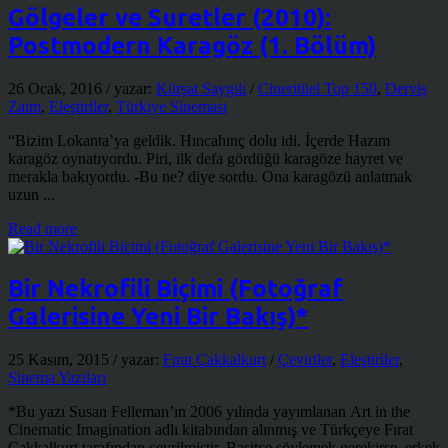
Gölgeler ve Suretler (2010):
Postmodern Karagöz (1. Bölüm)
26 Ocak, 2016
/ yazar:
Kürşat Saygılı
/
Cineritüel Top 150
,
Derviş
Zaim
,
Eleştiriler
,
Türkiye Sineması
“Bizim Lokanta’ya geldik. Hıncahınç dolu idi. İçerde Hazım
karagöz oynatıyordu. Piri, ilk defa gördüğü karagöze hayret ve
merakla bakıyordu. -Bu ne? diye sordu. Ona karagözü anlatmak
uzun ...
Read more
Bir Nekrofili Biçimi (Fotoğraf
Galerisine Yeni Bir Bakış)*
25 Kasım, 2015
/ yazar:
Fırat Çakkalkurt
/
Çeviriler
,
Eleştiriler
,
Sinema Yazıları
*Bu yazı Susan Felleman’ın 2006 yılında yayımlanan Art in the
Cinematic Imagination adlı kitabından alınmış ve Türkçeye Fırat
Çakkalkurt tarafından çevrilmiştir. Basitçe söylemek gerekirse, erkek