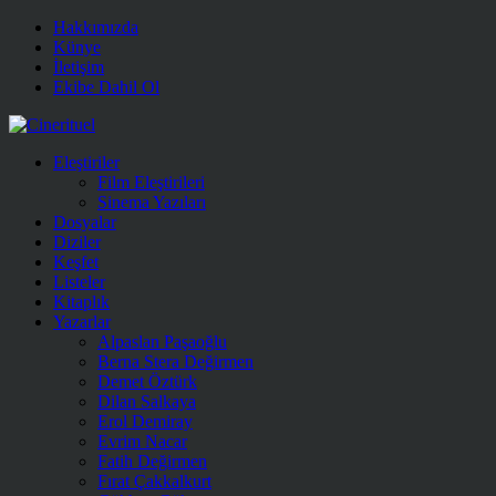
Hakkımızda
Künye
İletişim
Ekibe Dahil Ol
Eleştiriler
Film Eleştirileri
Sinema Yazıları
Dosyalar
Diziler
Keşfet
Listeler
Kitaplık
Yazarlar
Alpaslan Paşaoğlu
Berna Stera Değirmen
Demet Öztürk
Dilan Salkaya
Erol Demiray
Evrim Nacar
Fatih Değirmen
Fırat Çakkalkurt