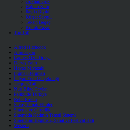
Gökhan Gök
Haktan Kalır
İlayda Bıyıklı
Kürşat Saygılı
Teksin Begeç
Konuk Yazar
Top 150
Alfred Hitchcock
Animasyon
Cannes Özel Dosya
Derviş Zaim
Hayao Miyazaki
Ingmar Bergman
İtalyan Yeni Gerçekçiliği
Jacques Tati
Nuri Bilge Ceylan
Pelikülde Türkiye
Reha Erdem
Savaş Temalı Filmler
Sinema ve Cinsellik
Sinemada Kadının Temsil Sistemi
Sinemanın Bağımsız, Sanat ve Festival Hali
Western