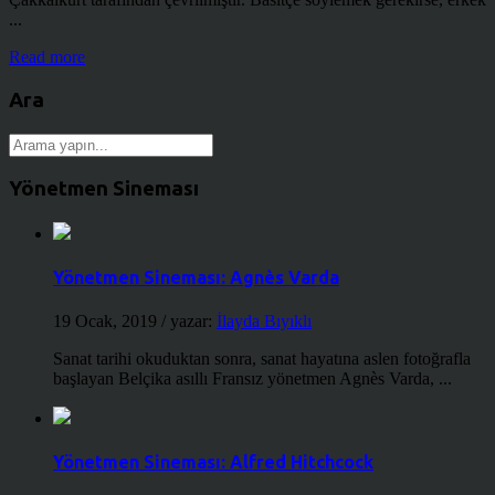
...
Read more
Ara
Yönetmen Sineması
Yönetmen Sineması: Agnès Varda
19 Ocak, 2019
/ yazar:
İlayda Bıyıklı
Sanat tarihi okuduktan sonra, sanat hayatına aslen fotoğrafla
başlayan Belçika asıllı Fransız yönetmen Agnès Varda, ...
Yönetmen Sineması: Alfred Hitchcock