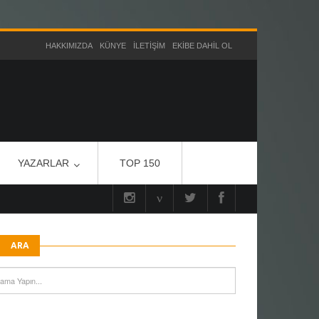
HAKKIMIZDA
KÜNYE
İLETIŞIM
EKIBE DAHIL OL
YAZARLAR
TOP 150
ARA