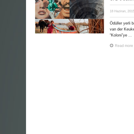
18 Haziran, 201
Ödüller yerli
van der Keuke
“Koloni”ye ...
Read more