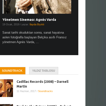
Yönetmen Sineması: Agnès Varda
Yönetmen Sineması: A
19 Ocak, 2019
/ yazar:
İlayda Bıyıklı
30 Aralık, 2018
/ yazar:
Demet
Sanat tarihi okuduktan sonra, sanat hayatına
Çok sevdiğim bir söz var “
aslen fotoğrafla başlayan Belçika asıllı Fransız
Hitchcock dünya sinema t
yönetmen Agnès Varda, ...
biricik ...
SOUNDTRACK
YILDIZ TABLOSU
Cadillac Records (2008) – Darnell
Martin
11 Haziran, 2017
/
Soundtracks