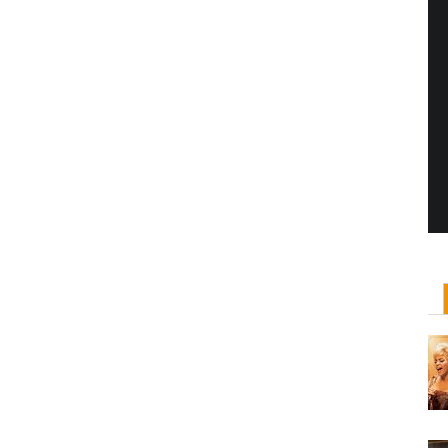
Yönetmen Sineması: Jane Campion
07 Kasım, 2017
/ yazar:
Dilan Salkaya
Uzun metrajları bir yana, adını son dönemde en
çok Top of the Lake dizisi ile duyduğumuz Yeni
Zelandalı yönetmen ...