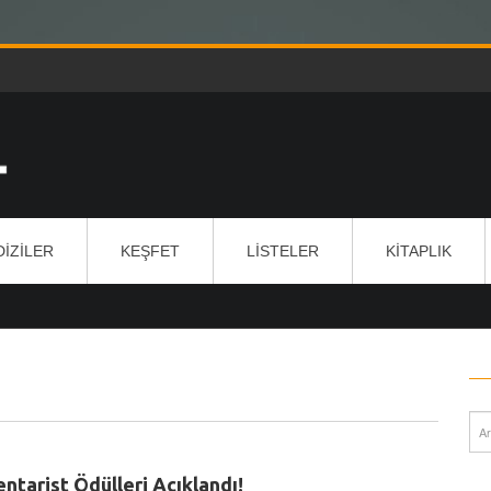
DIZILER
KEŞFET
LISTELER
KITAPLIK
ntarist Ödülleri Açıklandı!