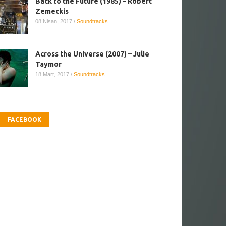
Back to the Future (1985) – Robert
Zemeckis
08 Nisan, 2017
/
Soundtracks
Across the Universe (2007) – Julie
Taymor
18 Mart, 2017
/
Soundtracks
FACEBOOK