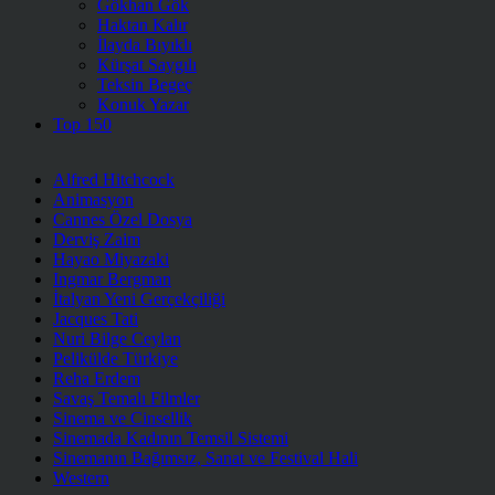
Gökhan Gök
Haktan Kalır
İlayda Bıyıklı
Kürşat Saygılı
Teksin Begeç
Konuk Yazar
Top 150
Alfred Hitchcock
Animasyon
Cannes Özel Dosya
Derviş Zaim
Hayao Miyazaki
Ingmar Bergman
İtalyan Yeni Gerçekçiliği
Jacques Tati
Nuri Bilge Ceylan
Pelikülde Türkiye
Reha Erdem
Savaş Temalı Filmler
Sinema ve Cinsellik
Sinemada Kadının Temsil Sistemi
Sinemanın Bağımsız, Sanat ve Festival Hali
Western