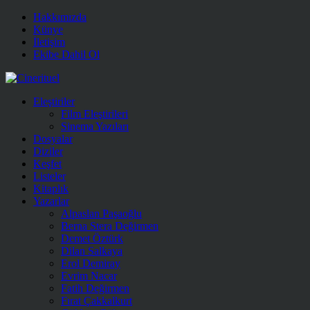
Hakkımızda
Künye
İletişim
Ekibe Dahil Ol
Eleştiriler
Film Eleştirileri
Sinema Yazıları
Dosyalar
Diziler
Keşfet
Listeler
Kitaplık
Yazarlar
Alpaslan Paşaoğlu
Berna Stera Değirmen
Demet Öztürk
Dilan Salkaya
Erol Demiray
Evrim Nacar
Fatih Değirmen
Fırat Çakkalkurt