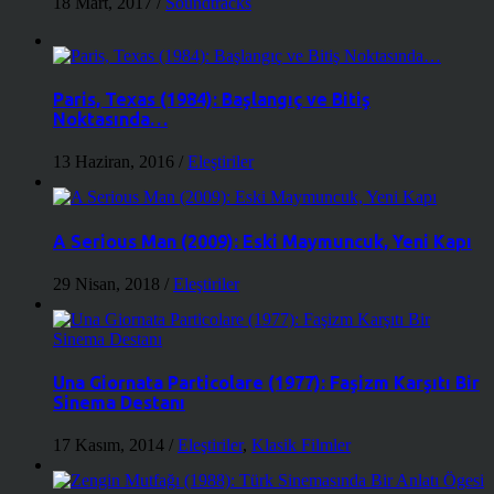
18 Mart, 2017
/
Soundtracks
Paris, Texas (1984): Başlangıç ve Bitiş
Noktasında…
13 Haziran, 2016
/
Eleştiriler
A Serious Man (2009): Eski Maymuncuk, Yeni Kapı
29 Nisan, 2018
/
Eleştiriler
Una Giornata Particolare (1977): Faşizm Karşıtı Bir
Sinema Destanı
17 Kasım, 2014
/
Eleştiriler
,
Klasik Filmler