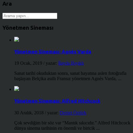
Ara
Yönetmen Sineması
Yönetmen Sineması: Agnès Varda
19 Ocak, 2019
/ yazar:
İlayda Bıyıklı
Sanat tarihi okuduktan sonra, sanat hayatına aslen fotoğrafla
başlayan Belçika asıllı Fransız yönetmen Agnès Varda, ...
Yönetmen Sineması: Alfred Hitchcock
30 Aralık, 2018
/ yazar:
Demet Öztürk
Çok sevdiğim bir söz var “Mantık sıkıcıdır.” Alfred Hitchcock
dünya sinema tarihinin en önemli ve biricik ...