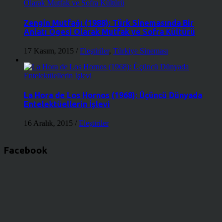
Zengin Mutfağı (1988): Türk Sinemasında Bir
Anlatı Ögesi Olarak Mutfak ve Sofra Kültürü
17 Kasım, 2015
/
Eleştiriler
,
Türkiye Sineması
La Hora de Los Hornos (1968): Üçüncü Dünyada
Entelektüellerin İşlevi
16 Aralık, 2015
/
Eleştiriler
Facebook