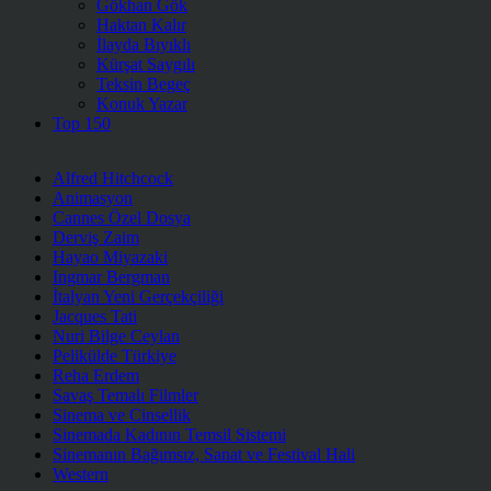
Gökhan Gök
Haktan Kalır
İlayda Bıyıklı
Kürşat Saygılı
Teksin Begeç
Konuk Yazar
Top 150
Alfred Hitchcock
Animasyon
Cannes Özel Dosya
Derviş Zaim
Hayao Miyazaki
Ingmar Bergman
İtalyan Yeni Gerçekçiliği
Jacques Tati
Nuri Bilge Ceylan
Pelikülde Türkiye
Reha Erdem
Savaş Temalı Filmler
Sinema ve Cinsellik
Sinemada Kadının Temsil Sistemi
Sinemanın Bağımsız, Sanat ve Festival Hali
Western