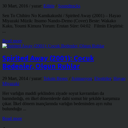
30 Mart, 2016
/ yazar:
Editör
/
Soundtracks
Sen To Chihiro No Kamikakushi / Spirited Away (2001) – Hayao
Miyazaki Müzik: Itsumo Nando-Demo (Cover) Beste: Wakako
Kaku, Youmi Kimura Yorum: Erutan Süre: 04:02 Filmin Eleştirisi:
...
Read more
Spirited Away (2001): Çocuk
Bedenler, Olgun Ruhlar
29 Mart, 2014
/ yazar:
Teksin Begeç
/
Animasyon
,
Eleştiriler
,
Hayao
Miyazaki
Her varlığın maddi şeklinden ziyade soyut kavramları da
barındırdığı, en ilkel dönemlerde dahi somut bir şekilde karşımıza
çıkar. İlkel dönem inançlarında varlığın bedeninden ayrı ruhu
bulunduğu ...
Read more