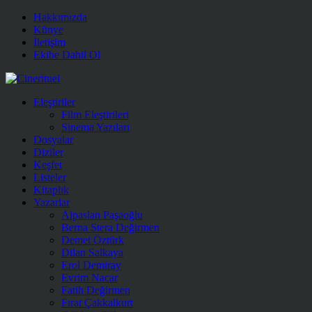
Hakkımızda
Künye
İletişim
Ekibe Dahil Ol
Eleştiriler
Film Eleştirileri
Sinema Yazıları
Dosyalar
Diziler
Keşfet
Listeler
Kitaplık
Yazarlar
Alpaslan Paşaoğlu
Berna Stera Değirmen
Demet Öztürk
Dilan Salkaya
Erol Demiray
Evrim Nacar
Fatih Değirmen
Fırat Çakkalkurt