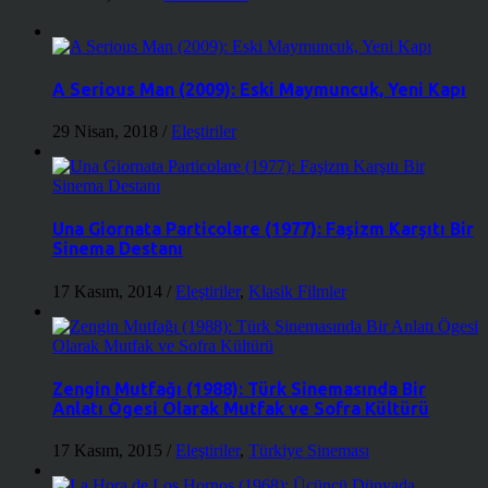
A Serious Man (2009): Eski Maymuncuk, Yeni Kapı
29 Nisan, 2018
/
Eleştiriler
Una Giornata Particolare (1977): Faşizm Karşıtı Bir
Sinema Destanı
17 Kasım, 2014
/
Eleştiriler
,
Klasik Filmler
Zengin Mutfağı (1988): Türk Sinemasında Bir
Anlatı Ögesi Olarak Mutfak ve Sofra Kültürü
17 Kasım, 2015
/
Eleştiriler
,
Türkiye Sineması