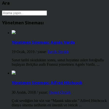
Ara
Yönetmen Sineması
Yönetmen Sineması: Agnès Varda
19 Ocak, 2019
/ yazar:
İlayda Bıyıklı
Sanat tarihi okuduktan sonra, sanat hayatına aslen fotoğrafla
başlayan Belçika asıllı Fransız yönetmen Agnès Varda, ...
Yönetmen Sineması: Alfred Hitchcock
30 Aralık, 2018
/ yazar:
Demet Öztürk
Çok sevdiğim bir söz var “Mantık sıkıcıdır.” Alfred Hitchcock
dünya sinema tarihinin en önemli ve biricik ...