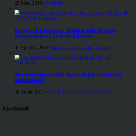
25 Mart, 2016
/
Eleştiriler
Krzysztof Kieslowski Sinemasında Yaşamın
Döngüselliği ve Üç Renk Üçlemesi
07 Ağustos, 2016
/
Eleştiriler
,
Sinemada Üçlemeler
The Searchers (1956): Beyaz Adam’ın Zihinsel
Mağlubiyeti
30 Aralık, 2013
/
Eleştiriler
,
Klasik Filmler
,
Western
Facebook