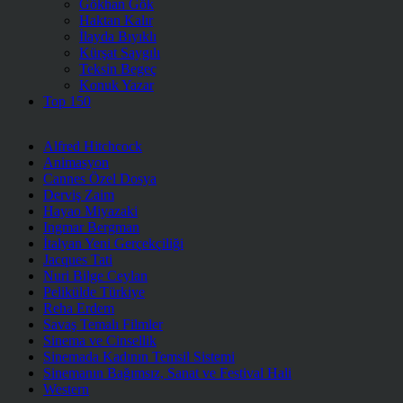
Gökhan Gök
Haktan Kalır
İlayda Bıyıklı
Kürşat Saygılı
Teksin Begeç
Konuk Yazar
Top 150
Alfred Hitchcock
Animasyon
Cannes Özel Dosya
Derviş Zaim
Hayao Miyazaki
Ingmar Bergman
İtalyan Yeni Gerçekçiliği
Jacques Tati
Nuri Bilge Ceylan
Pelikülde Türkiye
Reha Erdem
Savaş Temalı Filmler
Sinema ve Cinsellik
Sinemada Kadının Temsil Sistemi
Sinemanın Bağımsız, Sanat ve Festival Hali
Western