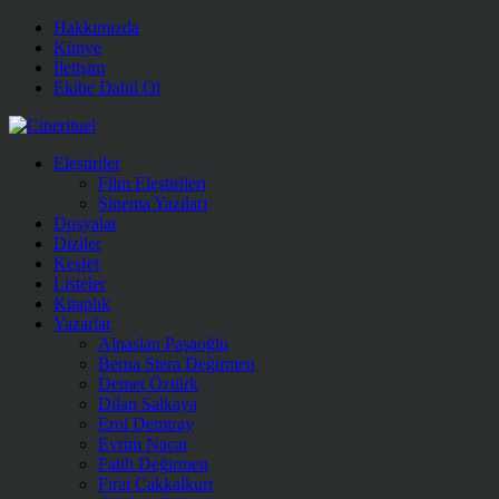
Hakkımızda
Künye
İletişim
Ekibe Dahil Ol
Eleştiriler
Film Eleştirileri
Sinema Yazıları
Dosyalar
Diziler
Keşfet
Listeler
Kitaplık
Yazarlar
Alpaslan Paşaoğlu
Berna Stera Değirmen
Demet Öztürk
Dilan Salkaya
Erol Demiray
Evrim Nacar
Fatih Değirmen
Fırat Çakkalkurt