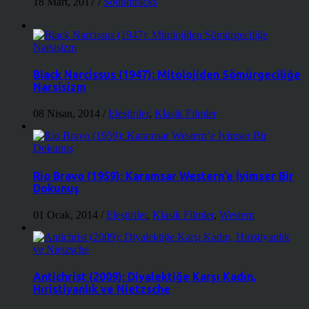
18 Mart, 2017
/
Soundtracks
Black Narcissus (1947): Mitolojiden Sömürgeciliğe
Narsisizm
08 Nisan, 2014
/
Eleştiriler
,
Klasik Filmler
Rio Bravo (1959): Karamsar Western’e İyimser Bir
Dokunuş
01 Ocak, 2014
/
Eleştiriler
,
Klasik Filmler
,
Western
Antichrist (2009): Diyalektiğe Karşı Kadın,
Hıristiyanlık ve Nietzsche