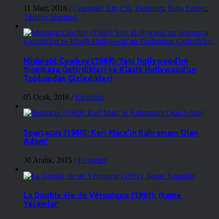
11 Mart, 2016
/
Cineritüel Top 150
,
Eleştiriler
,
Reha Erdem
,
Türkiye Sineması
Midnight Cowboy (1969): Yeni Hollywood’un
Sinemaya Getirdikleri ve Klasik Hollywood’un
Toplumdan Gizledikleri
05 Ocak, 2016
/
Eleştiriler
Spartacus (1960): Karl Marx’ın Kahramanı Olan
Adam!
30 Aralık, 2015
/
Eleştiriler
La Double vie de Véronique (1991): İkame
Yaşamlar