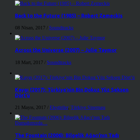
Back to the Future (1985) – Robert Zemeckis
08 Nisan, 2017
/
Soundtracks
Across the Universe (2007) – Julie Taymor
18 Mart, 2017
/
Soundtracks
Kaygı (2017): Türkiye’nin Bin Dokuz Yüz Seksen
Dört’ü
21 Mayıs, 2017
/
Eleştiriler
,
Türkiye Sineması
The Fountain (2006): Bilgelik Ağacı’nın Tadı