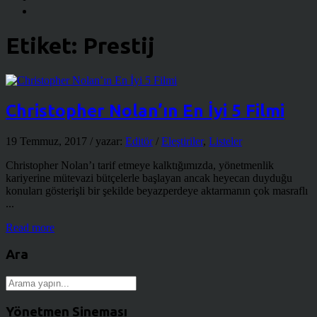
Etiket:
Prestij
Christopher Nolan’ın En İyi 5 Filmi
19 Temmuz, 2017
/ yazar:
Editör
/
Eleştiriler
,
Listeler
Christopher Nolan’ı tarif etmeye kalktığımızda, yönetmenlik
kariyerine mütevazi bütçelerle başlayan ancak heyecan duyduğu
konuları gösterişli bir şekilde beyazperdeye aktarmanın çok masraflı
...
Read more
Ara
Yönetmen Sineması