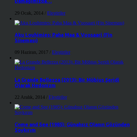
Damağımızda…
29 Ocak, 2014
/
Eleştiriler
Aku Louhimies: Paha Maa & Vuosaari (Fin
Sineması)
09 Haziran, 2017
/
Eleştiriler
La Grande Bellezza (2013): Bir Möbius Şeridi
Olarak Hedonizm
22 Aralık, 2014
/
Eleştiriler
Come and See (1985): Günahsız Olanın Gözünden
Soykırım