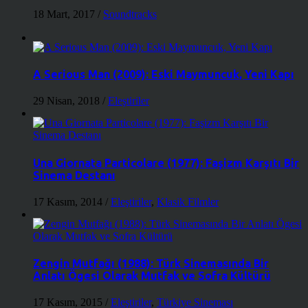
18 Mart, 2017
/
Soundtracks
A Serious Man (2009): Eski Maymuncuk, Yeni Kapı
29 Nisan, 2018
/
Eleştiriler
Una Giornata Particolare (1977): Faşizm Karşıtı Bir
Sinema Destanı
17 Kasım, 2014
/
Eleştiriler
,
Klasik Filmler
Zengin Mutfağı (1988): Türk Sinemasında Bir
Anlatı Ögesi Olarak Mutfak ve Sofra Kültürü
17 Kasım, 2015
/
Eleştiriler
,
Türkiye Sineması