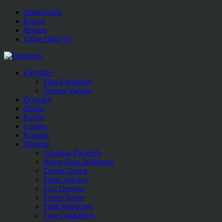
Hakkımızda
Künye
İletişim
Ekibe Dahil Ol
Eleştiriler
Film Eleştirileri
Sinema Yazıları
Dosyalar
Diziler
Keşfet
Listeler
Kitaplık
Yazarlar
Alpaslan Paşaoğlu
Berna Stera Değirmen
Demet Öztürk
Dilan Salkaya
Erol Demiray
Evrim Nacar
Fatih Değirmen
Fırat Çakkalkurt