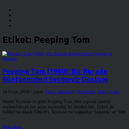
Etiket:
Peeping Tom
Peeping Tom (1960): Biz Burada
Röntgencileri Sevmeyiz Dostum
16 Ocak, 2016
/ yazar:
Fırat Çakkalkurt
/
Eleştiriler
,
Kült Filmler
Martin Scorsese’ye göre Peeping Tom, film yapmak üzerine
söylenebilecek her şeyin söylendiği iki filmden biri. Diğeri de
Fellini’nin klasik filmi 8½. Scorsese bu bağlantıyı ‘bakmak’ ve ‘film
...
Read more