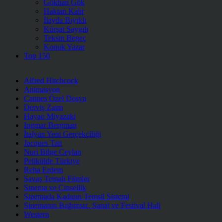
Gökhan Gök
Haktan Kalır
İlayda Bıyıklı
Kürşat Saygılı
Teksin Begeç
Konuk Yazar
Top 150
Alfred Hitchcock
Animasyon
Cannes Özel Dosya
Derviş Zaim
Hayao Miyazaki
Ingmar Bergman
İtalyan Yeni Gerçekçiliği
Jacques Tati
Nuri Bilge Ceylan
Pelikülde Türkiye
Reha Erdem
Savaş Temalı Filmler
Sinema ve Cinsellik
Sinemada Kadının Temsil Sistemi
Sinemanın Bağımsız, Sanat ve Festival Hali
Western