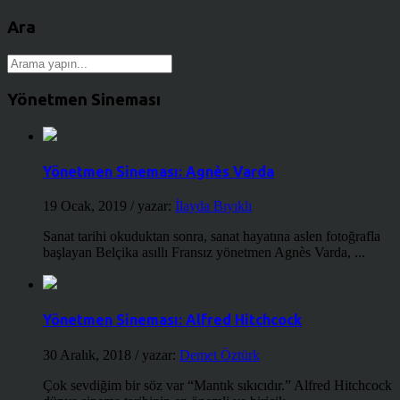
Ara
Yönetmen Sineması
Yönetmen Sineması: Agnès Varda
19 Ocak, 2019
/ yazar:
İlayda Bıyıklı
Sanat tarihi okuduktan sonra, sanat hayatına aslen fotoğrafla
başlayan Belçika asıllı Fransız yönetmen Agnès Varda, ...
Yönetmen Sineması: Alfred Hitchcock
30 Aralık, 2018
/ yazar:
Demet Öztürk
Çok sevdiğim bir söz var “Mantık sıkıcıdır.” Alfred Hitchcock