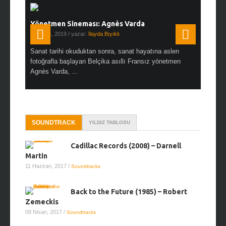
Yönetmen Sineması: Agnès Varda
Yönetmen
19 Ocak, 2019
/ yazar:
İlayda Bıyıklı
30 Aralık, 2
en çok Top
Sanat tarihi okuduktan sonra, sanat hayatına aslen
Çok sevdiğ
alı
fotoğrafla başlayan Belçika asıllı Fransız yönetmen
Hitchcock 
Agnès Varda, ...
SOUNDTRACK
YILDIZ TABLOSU
Cadillac Records (2008) – Darnell
Martin
11 Haziran, 2017
/
Soundtracks
Back to the Future (1985) – Robert
Zemeckis
08 Nisan, 2017
/
Soundtracks