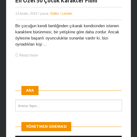
En Özel 50 Çocuk Karakter Filmi
13 Aralık, 2015
/ yazar:
Editör
/
Listeler
Bir çocuğun kendi benliğinden çıkarak kendisinden istenen
karaktere bürünmesi, bir yetişkine göre daha zordur. Ancak
öylesine başarılı oyunculuklar sunanlar vardır ki, bizi
oynadıkları kişi ...
Read more
ARA
YÖNETMEN SINEMASI