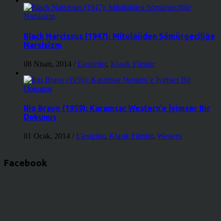
Black Narcissus (1947): Mitolojiden Sömürgeciliğe
Narsisizm
08 Nisan, 2014
/
Eleştiriler
,
Klasik Filmler
Rio Bravo (1959): Karamsar Western’e İyimser Bir
Dokunuş
01 Ocak, 2014
/
Eleştiriler
,
Klasik Filmler
,
Western
Facebook