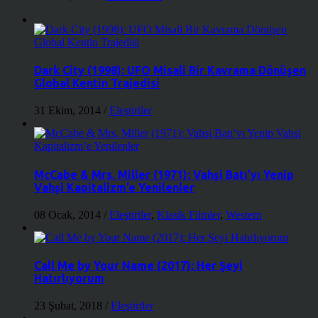
Dark City (1998): UFO Misali Bir Kavrama Dönüşen
Global Kentin Trajedisi
31 Ekim, 2014
/
Eleştiriler
McCabe & Mrs. Miller (1971): Vahşi Batı’yı Yenip
Vahşi Kapitalizm’e Yenilenler
08 Ocak, 2014
/
Eleştiriler
,
Klasik Filmler
,
Western
Call Me by Your Name (2017): Her Şeyi
Hatırlıyorum
23 Şubat, 2018
/
Eleştiriler