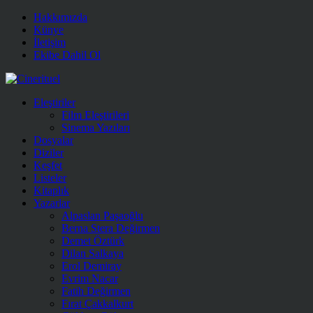
Hakkımızda
Künye
İletişim
Ekibe Dahil Ol
Eleştiriler
Film Eleştirileri
Sinema Yazıları
Dosyalar
Diziler
Keşfet
Listeler
Kitaplık
Yazarlar
Alpaslan Paşaoğlu
Berna Stera Değirmen
Demet Öztürk
Dilan Salkaya
Erol Demiray
Evrim Nacar
Fatih Değirmen
Fırat Çakkalkurt