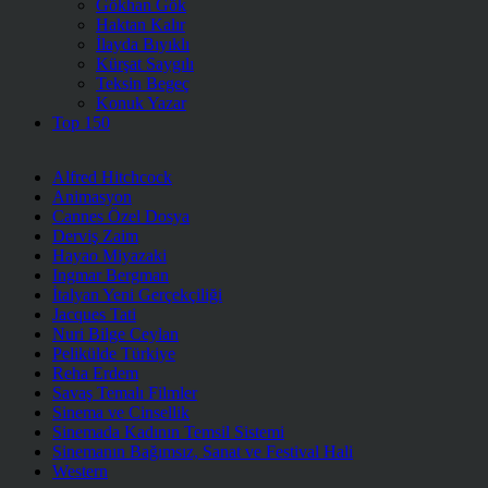
Gökhan Gök
Haktan Kalır
İlayda Bıyıklı
Kürşat Saygılı
Teksin Begeç
Konuk Yazar
Top 150
Alfred Hitchcock
Animasyon
Cannes Özel Dosya
Derviş Zaim
Hayao Miyazaki
Ingmar Bergman
İtalyan Yeni Gerçekçiliği
Jacques Tati
Nuri Bilge Ceylan
Pelikülde Türkiye
Reha Erdem
Savaş Temalı Filmler
Sinema ve Cinsellik
Sinemada Kadının Temsil Sistemi
Sinemanın Bağımsız, Sanat ve Festival Hali
Western