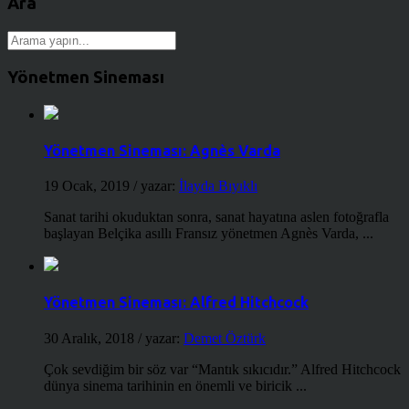
Ara
Yönetmen Sineması
Yönetmen Sineması: Agnès Varda
19 Ocak, 2019
/ yazar:
İlayda Bıyıklı
Sanat tarihi okuduktan sonra, sanat hayatına aslen fotoğrafla
başlayan Belçika asıllı Fransız yönetmen Agnès Varda, ...
Yönetmen Sineması: Alfred Hitchcock
30 Aralık, 2018
/ yazar:
Demet Öztürk
Çok sevdiğim bir söz var “Mantık sıkıcıdır.” Alfred Hitchcock
dünya sinema tarihinin en önemli ve biricik ...