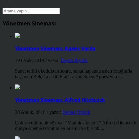
Yönetmen Sineması
Yönetmen Sineması: Agnès Varda
19 Ocak, 2019
/ yazar:
İlayda Bıyıklı
Sanat tarihi okuduktan sonra, sanat hayatına aslen fotoğrafla
başlayan Belçika asıllı Fransız yönetmen Agnès Varda, ...
Yönetmen Sineması: Alfred Hitchcock
30 Aralık, 2018
/ yazar:
Demet Öztürk
Çok sevdiğim bir söz var “Mantık sıkıcıdır.” Alfred Hitchcock
dünya sinema tarihinin en önemli ve biricik ...