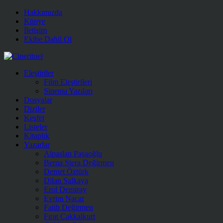
Hakkımızda
Künye
İletişim
Ekibe Dahil Ol
Eleştiriler
Film Eleştirileri
Sinema Yazıları
Dosyalar
Diziler
Keşfet
Listeler
Kitaplık
Yazarlar
Alpaslan Paşaoğlu
Berna Stera Değirmen
Demet Öztürk
Dilan Salkaya
Erol Demiray
Evrim Nacar
Fatih Değirmen
Fırat Çakkalkurt