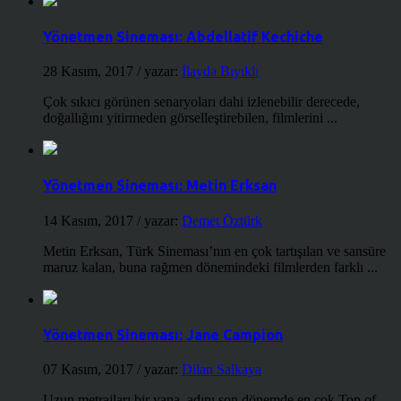
Yönetmen Sineması: Abdellatif Kechiche
28 Kasım, 2017
/ yazar:
İlayda Bıyıklı
Çok sıkıcı görünen senaryoları dahi izlenebilir derecede,
doğallığını yitirmeden görselleştirebilen, filmlerini ...
Yönetmen Sineması: Metin Erksan
14 Kasım, 2017
/ yazar:
Demet Öztürk
Metin Erksan, Türk Sineması’nın en çok tartışılan ve sansüre
maruz kalan, buna rağmen dönemindeki filmlerden farklı ...
Yönetmen Sineması: Jane Campion
07 Kasım, 2017
/ yazar:
Dilan Salkaya
Uzun metrajları bir yana, adını son dönemde en çok Top of