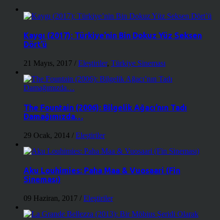
Kaygı (2017): Türkiye’nin Bin Dokuz Yüz Seksen
Dört’ü
21 Mayıs, 2017
/
Eleştiriler
,
Türkiye Sineması
The Fountain (2006): Bilgelik Ağacı’nın Tadı
Damağımızda…
29 Ocak, 2014
/
Eleştiriler
Aku Louhimies: Paha Maa & Vuosaari (Fin
Sineması)
09 Haziran, 2017
/
Eleştiriler