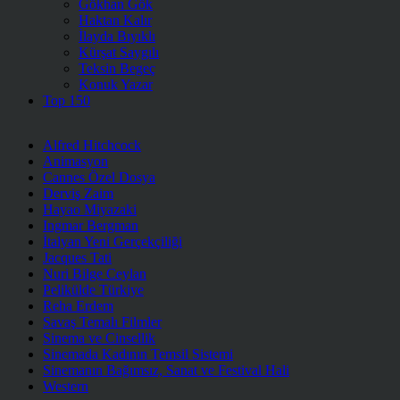
Gökhan Gök
Haktan Kalır
İlayda Bıyıklı
Kürşat Saygılı
Teksin Begeç
Konuk Yazar
Top 150
Alfred Hitchcock
Animasyon
Cannes Özel Dosya
Derviş Zaim
Hayao Miyazaki
Ingmar Bergman
İtalyan Yeni Gerçekçiliği
Jacques Tati
Nuri Bilge Ceylan
Pelikülde Türkiye
Reha Erdem
Savaş Temalı Filmler
Sinema ve Cinsellik
Sinemada Kadının Temsil Sistemi
Sinemanın Bağımsız, Sanat ve Festival Hali
Western