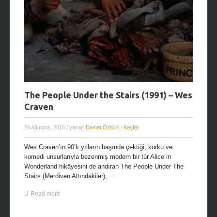
The People Under the Stairs (1991) – Wes
Craven
24 Ağustos, 2015
/ yazar:
Demet Öztürk
/
Keşfet
Wes Craven’ın 90’lı yılların başında çektiği, korku ve
komedi unsurlarıyla bezenmiş modern bir tür Alice in
Wonderland hikâyesini de andıran The People Under The
Stairs (Merdiven Altındakiler), ...
Read more