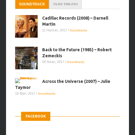
SOUNDTRACK
YILDIZ TABLOSU
Cadillac Records (2008) – Darnell
Martin
11 Haziran, 2017
/
Soundtracks
Back to the Future (1985) – Robert
Zemeckis
08 Nisan, 2017
/
Soundtracks
Across the Universe (2007) – Julie
Taymor
18 Mart, 2017
/
Soundtracks
FACEBOOK