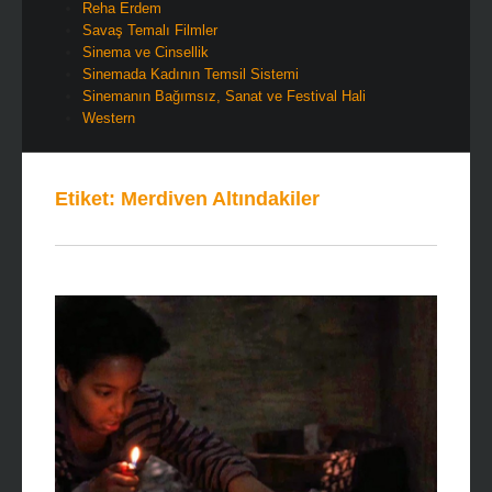
Reha Erdem
Savaş Temalı Filmler
Sinema ve Cinsellik
Sinemada Kadının Temsil Sistemi
Sinemanın Bağımsız, Sanat ve Festival Hali
Western
Etiket:
Merdiven Altındakiler