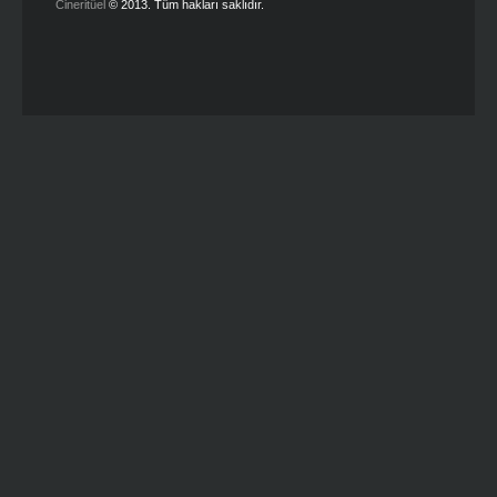
Cineritüel
© 2013. Tüm hakları saklıdır.