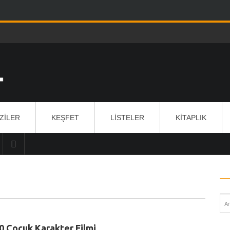
IZILER
KEŞFET
LISTELER
KITAPLIK
0 Çocuk Karakter Filmi