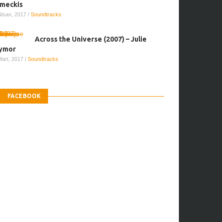
meckis
Nisan, 2017
/
Soundtracks
Across the Universe (2007) – Julie
ymor
Mart, 2017
/
Soundtracks
FACEBOOK