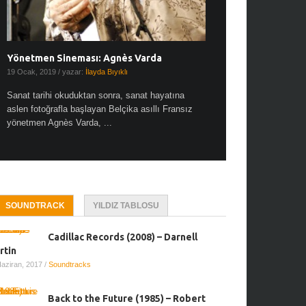
Yönetmen Sineması: Agnès Varda
19 Ocak, 2019
/ yazar:
İlayda Bıyıklı
Sanat tarihi okuduktan sonra, sanat hayatına
aslen fotoğrafla başlayan Belçika asıllı Fransız
yönetmen Agnès Varda, ...
SOUNDTRACK
YILDIZ TABLOSU
Cadillac Records (2008) – Darnell
rtin
Haziran, 2017
/
Soundtracks
Back to the Future (1985) – Robert