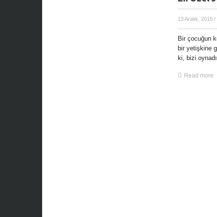
13 Aralık, 2015
/
Bir çocuğun k
bir yetişkine 
ki, bizi oynadık
Read more