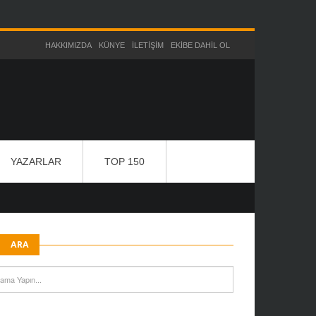
HAKKIMIZDA
KÜNYE
İLETIŞIM
EKIBE DAHIL OL
YAZARLAR
TOP 150
ARA