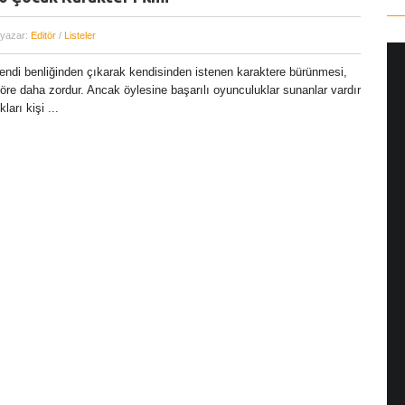
 yazar:
Editör
/
Listeler
endi benliğinden çıkarak kendisinden istenen karaktere bürünmesi,
göre daha zordur. Ancak öylesine başarılı oyunculuklar sunanlar vardır
Yönetmen Sineması: Jane Campion
ları kişi ...
07 Kasım, 2017
/ yazar:
Dilan Salkaya
Uzun metrajları bir yana, adını son dönemde en
çok Top of the Lake dizisi ile duyduğumuz Yeni
Zelandalı yönetmen ...