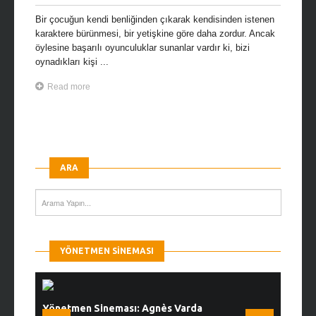
Bir çocuğun kendi benliğinden çıkarak kendisinden istenen
karaktere bürünmesi, bir yetişkine göre daha zordur. Ancak
öylesine başarılı oyunculuklar sunanlar vardır ki, bizi
oynadıkları kişi ...
Read more
ARA
YÖNETMEN SINEMASI
Yönetmen Sineması: Agnès Varda
Yönetmen