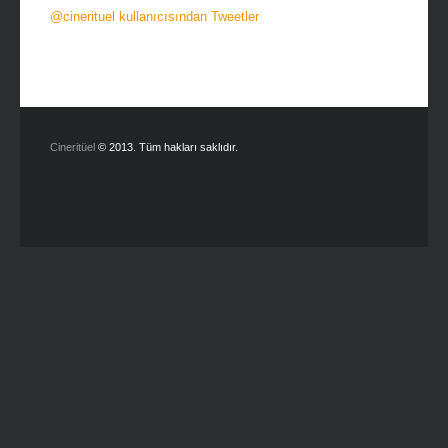
@cinerituel kullanıcısından Tweetler
Cineritüel
© 2013. Tüm hakları saklıdır.