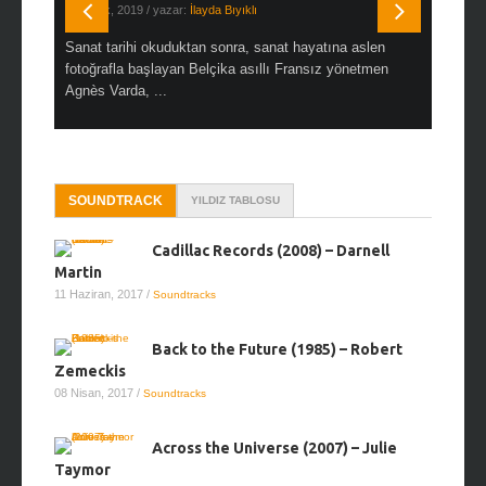
19 Ocak, 2019
/ yazar:
İlayda Bıyıklı
30 Aralık, 2
en çok Top
Sanat tarihi okuduktan sonra, sanat hayatına aslen
Çok sevdiğ
alı
fotoğrafla başlayan Belçika asıllı Fransız yönetmen
Hitchcock 
Agnès Varda, ...
SOUNDTRACK
YILDIZ TABLOSU
Cadillac Records (2008) – Darnell
Martin
11 Haziran, 2017
/
Soundtracks
Back to the Future (1985) – Robert
Zemeckis
08 Nisan, 2017
/
Soundtracks
Across the Universe (2007) – Julie
Taymor