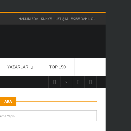
HAKKIMIZDA
KÜNYE
İLETIŞIM
EKIBE DAHIL OL
YAZARLAR
TOP 150
ARA