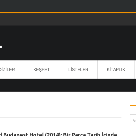
DIZILER
KEŞFET
LISTELER
KITAPLIK
 Budapest Hotel (2014): Bir Parça Tarih İçinde