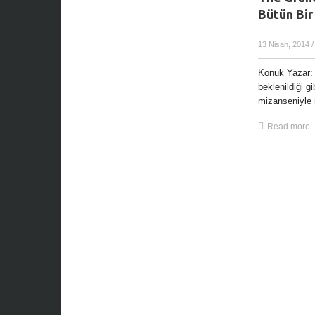
Bütün Bir
13 Nisan, 2014
/
Konuk Yazar:
beklenildiği g
mizanseniyle n
Read more