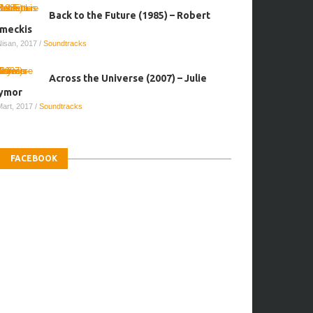
Back to the Future (1985) – Robert
meckis
Nisan, 2017
/
Soundtracks
Across the Universe (2007) – Julie
ymor
Mart, 2017
/
Soundtracks
FACEBOOK