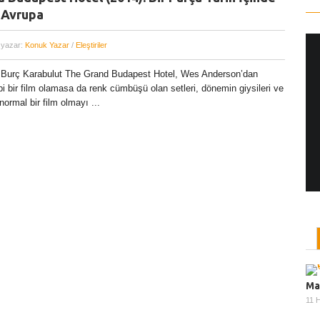
 Avrupa
 yazar:
Konuk Yazar
/
Eleştiriler
 Burç Karabulut The Grand Budapest Hotel, Wes Anderson’dan
Yönetmen Sineması: Jane Campion
ibi bir film olamasa da renk cümbüşü olan setleri, dönemin giysileri ve
07 Kasım, 2017
/ yazar:
Dilan Salkaya
ormal bir film olmayı ...
Uzun metrajları bir yana, adını son dönemde en
çok Top of the Lake dizisi ile duyduğumuz Yeni
Zelandalı yönetmen ...
Ma
11 