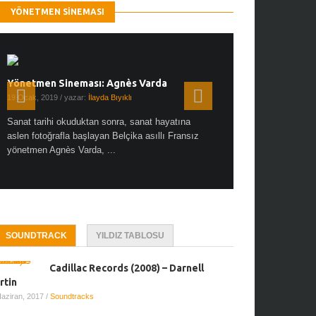
YÖNETMEN SINEMASI
Yönetmen Sineması: Agnès Varda
Yönetmen Sineması: A
19 Ocak, 2019
/ yazar:
İlayda Bıyıklı
30 Aralık, 2018
/ yazar:
Demet
Sanat tarihi okuduktan sonra, sanat hayatına
Çok sevdiğim bir söz var “
aslen fotoğrafla başlayan Belçika asıllı Fransız
Hitchcock dünya sinema t
yönetmen Agnès Varda, ...
biricik ...
SOUNDTRACK
YILDIZ TABLOSU
Cadillac Records (2008) – Darnell
rtin
Haziran, 2017
/
Soundtracks