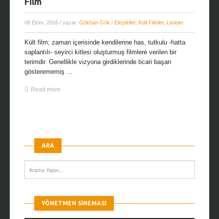
Film
08 Ekim, 2016
/ yazar:
Gökhan Gök
/
Eleştiriler
,
Kült Filmler
,
Listeler
Kült film; zaman içerisinde kendilerine has, tutkulu -hatta
saplantılı- seyirci kitlesi oluşturmuş filmlere verilen bir
terimdir. Genellikle vizyona girdiklerinde ticari başarı
gösterememiş ...
Read more
ARA
YÖNETMEN SINEMASI