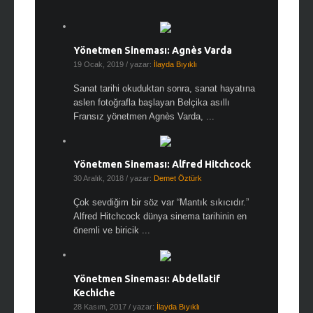
Yönetmen Sineması: Agnès Varda
19 Ocak, 2019
/ yazar:
İlayda Bıyıklı
Sanat tarihi okuduktan sonra, sanat hayatına
aslen fotoğrafla başlayan Belçika asıllı
Fransız yönetmen Agnès Varda, ...
Yönetmen Sineması: Alfred Hitchcock
30 Aralık, 2018
/ yazar:
Demet Öztürk
Çok sevdiğim bir söz var “Mantık sıkıcıdır.”
Alfred Hitchcock dünya sinema tarihinin en
önemli ve biricik ...
Yönetmen Sineması: Abdellatif
Kechiche
28 Kasım, 2017
/ yazar:
İlayda Bıyıklı