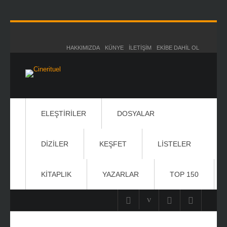
HAKKIMIZDA
KÜNYE
İLETIŞIM
EKIBE DAHIL OL
ELEŞTIRILER
DOSYALAR
DIZILER
KEŞFET
LISTELER
KITAPLIK
YAZARLAR
TOP 150